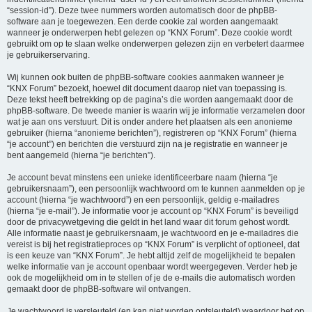
“session-id”). Deze twee nummers worden automatisch door de phpBB-
software aan je toegewezen. Een derde cookie zal worden aangemaakt
wanneer je onderwerpen hebt gelezen op “KNX Forum”. Deze cookie wordt
gebruikt om op te slaan welke onderwerpen gelezen zijn en verbetert daarmee
je gebruikerservaring.
Wij kunnen ook buiten de phpBB-software cookies aanmaken wanneer je
“KNX Forum” bezoekt, hoewel dit document daarop niet van toepassing is.
Deze tekst heeft betrekking op de pagina’s die worden aangemaakt door de
phpBB-software. De tweede manier is waarin wij je informatie verzamelen door
wat je aan ons verstuurt. Dit is onder andere het plaatsen als een anonieme
gebruiker (hierna “anonieme berichten”), registreren op “KNX Forum” (hierna
“je account”) en berichten die verstuurd zijn na je registratie en wanneer je
bent aangemeld (hierna “je berichten”).
Je account bevat minstens een unieke identificeerbare naam (hierna “je
gebruikersnaam”), een persoonlijk wachtwoord om te kunnen aanmelden op je
account (hierna “je wachtwoord”) en een persoonlijk, geldig e-mailadres
(hierna “je e-mail”). Je informatie voor je account op “KNX Forum” is beveiligd
door de privacywetgeving die geldt in het land waar dit forum gehost wordt.
Alle informatie naast je gebruikersnaam, je wachtwoord en je e-mailadres die
vereist is bij het registratieproces op “KNX Forum” is verplicht of optioneel, dat
is een keuze van “KNX Forum”. Je hebt altijd zelf de mogelijkheid te bepalen
welke informatie van je account openbaar wordt weergegeven. Verder heb je
ook de mogelijkheid om in te stellen of je de e-mails die automatisch worden
gemaakt door de phpBB-software wil ontvangen.
Je wachtwoord is versleuteld (en kan niet worden ontsleuteld) waardoor het op