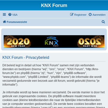
KNX Forum
V&A
Registreer
Aanmelden
Z
Forumoverzicht
o
e
k
KNX Forum - Privacybeleid
Dit beleid legt in detail uit hoe “KNX Forum” samen met zijn verbonden
diensten en bedrijven (hierna “wij”, “ons”, “onze”, “KNX Forum”, “http://knx-
forum.be”) en phpBB (hierna “zij”, “hun”, “zijn”, “phpBB-software”,
“www.phpbb.com”, “phpBB Limited”, “phpBB-teams”) de informatie die wordt
verzameld gedurende een bezoek aan dit forum, wordt gebruikt (hierna “je
informatie”).
Je informatie wordt op twee manieren verzameld. De eerste manier is door het
gebruik van zogenaamde cookies. De phpBB-software maakt meerdere
cookies aan (kleine tekstbestanden die naar de tijdelijke internetbestanden
van je computer worden gedownload). De eerste twee cookies bevatten een
indentificatienummer (hierna “user-id”) en een anoniem sessienummer (hierna