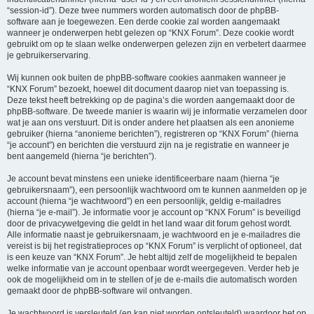
“session-id”). Deze twee nummers worden automatisch door de phpBB-
software aan je toegewezen. Een derde cookie zal worden aangemaakt
wanneer je onderwerpen hebt gelezen op “KNX Forum”. Deze cookie wordt
gebruikt om op te slaan welke onderwerpen gelezen zijn en verbetert daarmee
je gebruikerservaring.
Wij kunnen ook buiten de phpBB-software cookies aanmaken wanneer je
“KNX Forum” bezoekt, hoewel dit document daarop niet van toepassing is.
Deze tekst heeft betrekking op de pagina’s die worden aangemaakt door de
phpBB-software. De tweede manier is waarin wij je informatie verzamelen door
wat je aan ons verstuurt. Dit is onder andere het plaatsen als een anonieme
gebruiker (hierna “anonieme berichten”), registreren op “KNX Forum” (hierna
“je account”) en berichten die verstuurd zijn na je registratie en wanneer je
bent aangemeld (hierna “je berichten”).
Je account bevat minstens een unieke identificeerbare naam (hierna “je
gebruikersnaam”), een persoonlijk wachtwoord om te kunnen aanmelden op je
account (hierna “je wachtwoord”) en een persoonlijk, geldig e-mailadres
(hierna “je e-mail”). Je informatie voor je account op “KNX Forum” is beveiligd
door de privacywetgeving die geldt in het land waar dit forum gehost wordt.
Alle informatie naast je gebruikersnaam, je wachtwoord en je e-mailadres die
vereist is bij het registratieproces op “KNX Forum” is verplicht of optioneel, dat
is een keuze van “KNX Forum”. Je hebt altijd zelf de mogelijkheid te bepalen
welke informatie van je account openbaar wordt weergegeven. Verder heb je
ook de mogelijkheid om in te stellen of je de e-mails die automatisch worden
gemaakt door de phpBB-software wil ontvangen.
Je wachtwoord is versleuteld (en kan niet worden ontsleuteld) waardoor het op