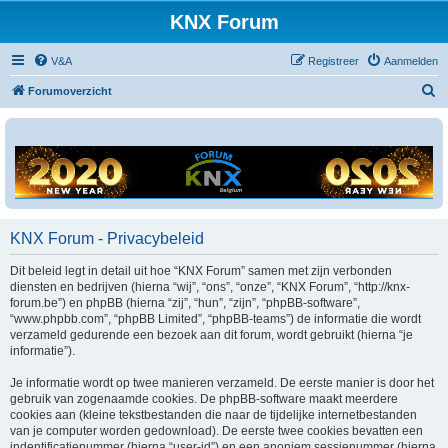
KNX Forum
V&A
Registreer
Aanmelden
Z
Forumoverzicht
o
e
k
KNX Forum - Privacybeleid
Dit beleid legt in detail uit hoe “KNX Forum” samen met zijn verbonden
diensten en bedrijven (hierna “wij”, “ons”, “onze”, “KNX Forum”, “http://knx-
forum.be”) en phpBB (hierna “zij”, “hun”, “zijn”, “phpBB-software”,
“www.phpbb.com”, “phpBB Limited”, “phpBB-teams”) de informatie die wordt
verzameld gedurende een bezoek aan dit forum, wordt gebruikt (hierna “je
informatie”).
Je informatie wordt op twee manieren verzameld. De eerste manier is door het
gebruik van zogenaamde cookies. De phpBB-software maakt meerdere
cookies aan (kleine tekstbestanden die naar de tijdelijke internetbestanden
van je computer worden gedownload). De eerste twee cookies bevatten een
indentificatienummer (hierna “user-id”) en een anoniem sessienummer (hierna