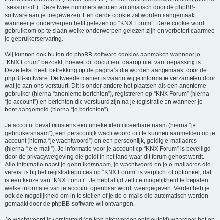
“session-id”). Deze twee nummers worden automatisch door de phpBB-
software aan je toegewezen. Een derde cookie zal worden aangemaakt
wanneer je onderwerpen hebt gelezen op “KNX Forum”. Deze cookie wordt
gebruikt om op te slaan welke onderwerpen gelezen zijn en verbetert daarmee
je gebruikerservaring.
Wij kunnen ook buiten de phpBB-software cookies aanmaken wanneer je
“KNX Forum” bezoekt, hoewel dit document daarop niet van toepassing is.
Deze tekst heeft betrekking op de pagina’s die worden aangemaakt door de
phpBB-software. De tweede manier is waarin wij je informatie verzamelen door
wat je aan ons verstuurt. Dit is onder andere het plaatsen als een anonieme
gebruiker (hierna “anonieme berichten”), registreren op “KNX Forum” (hierna
“je account”) en berichten die verstuurd zijn na je registratie en wanneer je
bent aangemeld (hierna “je berichten”).
Je account bevat minstens een unieke identificeerbare naam (hierna “je
gebruikersnaam”), een persoonlijk wachtwoord om te kunnen aanmelden op je
account (hierna “je wachtwoord”) en een persoonlijk, geldig e-mailadres
(hierna “je e-mail”). Je informatie voor je account op “KNX Forum” is beveiligd
door de privacywetgeving die geldt in het land waar dit forum gehost wordt.
Alle informatie naast je gebruikersnaam, je wachtwoord en je e-mailadres die
vereist is bij het registratieproces op “KNX Forum” is verplicht of optioneel, dat
is een keuze van “KNX Forum”. Je hebt altijd zelf de mogelijkheid te bepalen
welke informatie van je account openbaar wordt weergegeven. Verder heb je
ook de mogelijkheid om in te stellen of je de e-mails die automatisch worden
gemaakt door de phpBB-software wil ontvangen.
Je wachtwoord is versleuteld (en kan niet worden ontsleuteld) waardoor het op