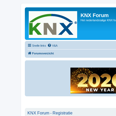
KNX Forum
Het nederlandstalige KNX f
Snelle links
V&A
Forumoverzicht
KNX Forum - Registratie