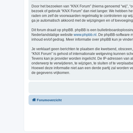
Door het bezoeken van “KNX Forum” (hierna genoemd “wij”, “ons
bezoek of gebruik “KNX Forum” dan niet langer. We hebben het 
raden om zelf de voorwaarden regelmatig te controleren op wij
ga je automatisch akkoord met de wijzigingen en of toevoegin
Dit forum draait op phpBB. phpBB is een bulletinboardoplossing
Nederlandstalige website
www.phpbb.nl
. De phpBB-software ma
inhoud en/of gedrag. Meer informatie over phpBB kun je vinde
Je verklaart geen berichten te plaatsen die kwetsend, obsceen, 
“KNX Forum” is gehost of internationale wetgeving kunnen sche
Tevens kan je provider worden ingelicht. De IP-adressen van
onderwerp te verwijderen, te wijzigen, te sluiten of te verplaat
Hoewel deze informatie niet aan een derde partij zal worden 
de gegevens vrijkomen.
Forumoverzicht