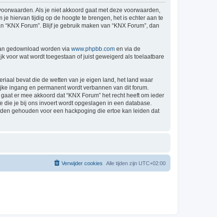
 voorwaarden. Als je niet akkoord gaat met deze voorwaarden,
 hiervan tijdig op de hoogte te brengen, het is echter aan te
van “KNX Forum”. Blijf je gebruik maken van “KNX Forum”, dan
 kan gedownload worden via
www.phpbb.com
en via de
k voor wat wordt toegestaan of juist geweigerd als toelaatbare
eriaal bevat die de wetten van je eigen land, het land waar
lijke ingang en permanent wordt verbannen van dit forum.
gaat er mee akkoord dat “KNX Forum” het recht heeft om ieder
ie die je bij ons invoert wordt opgeslagen in een database.
rden gehouden voor een hackpoging die ertoe kan leiden dat
Verwijder cookies
Alle tijden zijn
UTC+02:00