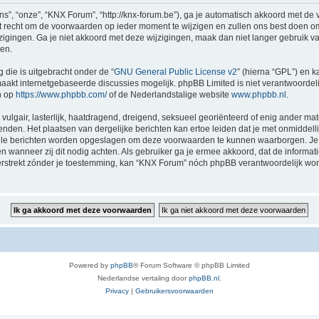
”, “onze”, “KNX Forum”, “http://knx-forum.be”), ga je automatisch akkoord met de
recht om de voorwaarden op ieder moment te wijzigen en zullen ons best doen om je
zigingen. Ga je niet akkoord met deze wijzigingen, maak dan niet langer gebruik 
gen.
 die is uitgebracht onder de “
GNU General Public License v2
” (hierna “GPL”) en
akt internetgebaseerde discussies mogelijk. phpBB Limited is niet verantwoordelij
n op
https://www.phpbb.com/
of de Nederlandstalige website
www.phpbb.nl
.
vulgair, lasterlijk, haatdragend, dreigend, seksueel georiënteerd of enig ander mat
nden. Het plaatsen van dergelijke berichten kan ertoe leiden dat je met onmiddel
 alle berichten worden opgeslagen om deze voorwaarden te kunnen waarborgen. Je 
sen wanneer zij dit nodig achten. Als gebruiker ga je ermee akkoord, dat de informat
verstrekt zónder je toestemming, kan “KNX Forum” nóch phpBB verantwoordelijk wo
Powered by
phpBB
® Forum Software © phpBB Limited
Nederlandse vertaling door
phpBB.nl
.
Privacy
|
Gebruikersvoorwaarden