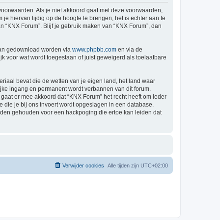
 voorwaarden. Als je niet akkoord gaat met deze voorwaarden,
 hiervan tijdig op de hoogte te brengen, het is echter aan te
van “KNX Forum”. Blijf je gebruik maken van “KNX Forum”, dan
 kan gedownload worden via
www.phpbb.com
en via de
k voor wat wordt toegestaan of juist geweigerd als toelaatbare
eriaal bevat die de wetten van je eigen land, het land waar
lijke ingang en permanent wordt verbannen van dit forum.
gaat er mee akkoord dat “KNX Forum” het recht heeft om ieder
ie die je bij ons invoert wordt opgeslagen in een database.
rden gehouden voor een hackpoging die ertoe kan leiden dat
Verwijder cookies
Alle tijden zijn
UTC+02:00