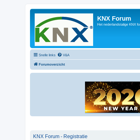
KNX Forum
Het nederlandstalige KNX f
Snelle links
V&A
Forumoverzicht
KNX Forum - Registratie