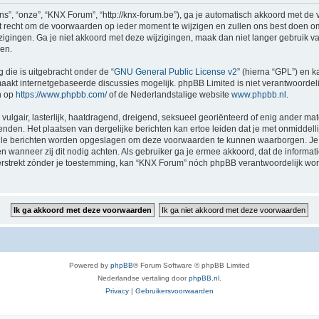
”, “onze”, “KNX Forum”, “http://knx-forum.be”), ga je automatisch akkoord met de
recht om de voorwaarden op ieder moment te wijzigen en zullen ons best doen om je
zigingen. Ga je niet akkoord met deze wijzigingen, maak dan niet langer gebruik 
gen.
 die is uitgebracht onder de “
GNU General Public License v2
” (hierna “GPL”) en
akt internetgebaseerde discussies mogelijk. phpBB Limited is niet verantwoordelij
n op
https://www.phpbb.com/
of de Nederlandstalige website
www.phpbb.nl
.
vulgair, lasterlijk, haatdragend, dreigend, seksueel georiënteerd of enig ander mat
nden. Het plaatsen van dergelijke berichten kan ertoe leiden dat je met onmiddel
 alle berichten worden opgeslagen om deze voorwaarden te kunnen waarborgen. Je 
sen wanneer zij dit nodig achten. Als gebruiker ga je ermee akkoord, dat de informat
verstrekt zónder je toestemming, kan “KNX Forum” nóch phpBB verantwoordelijk wo
Powered by
phpBB
® Forum Software © phpBB Limited
Nederlandse vertaling door
phpBB.nl
.
Privacy
|
Gebruikersvoorwaarden