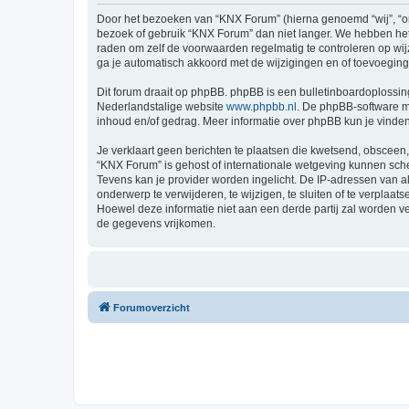
Door het bezoeken van “KNX Forum” (hierna genoemd “wij”, “ons
bezoek of gebruik “KNX Forum” dan niet langer. We hebben het 
raden om zelf de voorwaarden regelmatig te controleren op wij
ga je automatisch akkoord met de wijzigingen en of toevoegin
Dit forum draait op phpBB. phpBB is een bulletinboardoplossing
Nederlandstalige website
www.phpbb.nl
. De phpBB-software ma
inhoud en/of gedrag. Meer informatie over phpBB kun je vinde
Je verklaart geen berichten te plaatsen die kwetsend, obsceen, 
“KNX Forum” is gehost of internationale wetgeving kunnen sche
Tevens kan je provider worden ingelicht. De IP-adressen van
onderwerp te verwijderen, te wijzigen, te sluiten of te verplaat
Hoewel deze informatie niet aan een derde partij zal worden 
de gegevens vrijkomen.
Forumoverzicht