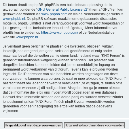
Dit forum draait op phpBB. phpBB is een bulletinboardoplossing die is
uitgebracht onder de “
GNU General Public License v2
” (hierna “GPL”) en kan
gedownload worden via
www.phpbb.com
en via de Nederlandstalige website
www.phpbb.nl
. De phpBB-software maakt internetgebaseerde discussies
mogelijk. phpBB Limited is niet verantwoordelijk voor wat wordt toegestaan of
juist geweigerd als toelaatbare inhoud en/of gedrag. Meer informatie over
phpBB kun je vinden op
https://www.phpbb.com/
of de Nederlandstalige
website
www.phpbb.nl
.
Je verklaart geen berichten te plaatsen die kwetsend, obsceen, vulgair,
lasterlijk, haatdragend, dreigend, seksueel georiënteerd of enig ander
materiaal bevat die de wetten van je eigen land, het land waar “KNX Forum” is
gehost of internationale wetgeving kunnen schenden. Het plaatsen van
dergelijke berichten kan ertoe leiden dat je met onmiddellijke ingang en
permanent wordt verbannen van dit forum. Tevens kan je provider worden
ingelicht. De IP-adressen van alle berichten worden opgeslagen om deze
voorwaarden te kunnen waarborgen. Je gaat er mee akkoord dat “KNX Forum”
het recht heeft om ieder onderwerp te verwijderen, te wijzigen, te sluiten of te
verplaatsen wanneer zij dit nodig achten. Als gebruiker ga je ermee akkoord,
dat de informatie die je bij ons invoert wordt opgeslagen in een database.
Hoewel deze informatie niet aan een derde partij zal worden verstrekt zónder
je toestemming, kan “KNX Forum” nóch phpBB verantwoordelijk worden
gehouden voor een hackpoging die ertoe kan leiden dat de gegevens
vrijkomen.