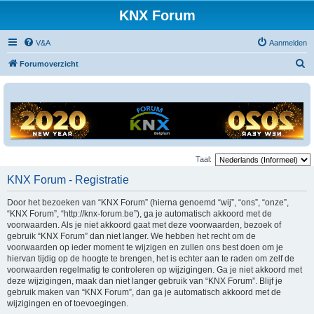
KNX Forum
V&A
Aanmelden
Z
Forumoverzicht
o
e
k
Taal:
KNX Forum - Registratie
Door het bezoeken van “KNX Forum” (hierna genoemd “wij”, “ons”, “onze”,
“KNX Forum”, “http://knx-forum.be”), ga je automatisch akkoord met de
voorwaarden. Als je niet akkoord gaat met deze voorwaarden, bezoek of
gebruik “KNX Forum” dan niet langer. We hebben het recht om de
voorwaarden op ieder moment te wijzigen en zullen ons best doen om je
hiervan tijdig op de hoogte te brengen, het is echter aan te raden om zelf de
voorwaarden regelmatig te controleren op wijzigingen. Ga je niet akkoord met
deze wijzigingen, maak dan niet langer gebruik van “KNX Forum”. Blijf je
gebruik maken van “KNX Forum”, dan ga je automatisch akkoord met de
wijzigingen en of toevoegingen.