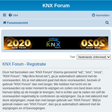
KNX Forum
V&A
Aanmelden
Z
Forumoverzicht
o
e
k
Taal:
KNX Forum - Registratie
Door het bezoeken van “KNX Forum” (hierna genoemd “wij”, “ons”, “onze”,
“KNX Forum”, “http://knx-forum.be”), ga je automatisch akkoord met de
voorwaarden. Als je niet akkoord gaat met deze voorwaarden, bezoek of
gebruik “KNX Forum” dan niet langer. We hebben het recht om de
voorwaarden op ieder moment te wijzigen en zullen ons best doen om je
hiervan tijdig op de hoogte te brengen, het is echter aan te raden om zelf de
voorwaarden regelmatig te controleren op wijzigingen. Ga je niet akkoord met
deze wijzigingen, maak dan niet langer gebruik van “KNX Forum”. Blijf je
gebruik maken van “KNX Forum”, dan ga je automatisch akkoord met de
wijzigingen en of toevoegingen.