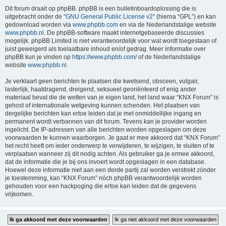
Dit forum draait op phpBB. phpBB is een bulletinboardoplossing die is
uitgebracht onder de “
GNU General Public License v2
” (hierna “GPL”) en kan
gedownload worden via
www.phpbb.com
en via de Nederlandstalige website
www.phpbb.nl
. De phpBB-software maakt internetgebaseerde discussies
mogelijk. phpBB Limited is niet verantwoordelijk voor wat wordt toegestaan of
juist geweigerd als toelaatbare inhoud en/of gedrag. Meer informatie over
phpBB kun je vinden op
https://www.phpbb.com/
of de Nederlandstalige
website
www.phpbb.nl
.
Je verklaart geen berichten te plaatsen die kwetsend, obsceen, vulgair,
lasterlijk, haatdragend, dreigend, seksueel georiënteerd of enig ander
materiaal bevat die de wetten van je eigen land, het land waar “KNX Forum” is
gehost of internationale wetgeving kunnen schenden. Het plaatsen van
dergelijke berichten kan ertoe leiden dat je met onmiddellijke ingang en
permanent wordt verbannen van dit forum. Tevens kan je provider worden
ingelicht. De IP-adressen van alle berichten worden opgeslagen om deze
voorwaarden te kunnen waarborgen. Je gaat er mee akkoord dat “KNX Forum”
het recht heeft om ieder onderwerp te verwijderen, te wijzigen, te sluiten of te
verplaatsen wanneer zij dit nodig achten. Als gebruiker ga je ermee akkoord,
dat de informatie die je bij ons invoert wordt opgeslagen in een database.
Hoewel deze informatie niet aan een derde partij zal worden verstrekt zónder
je toestemming, kan “KNX Forum” nóch phpBB verantwoordelijk worden
gehouden voor een hackpoging die ertoe kan leiden dat de gegevens
vrijkomen.