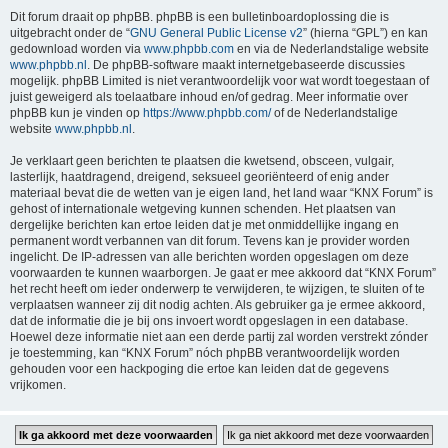
Dit forum draait op phpBB. phpBB is een bulletinboardoplossing die is
uitgebracht onder de “
GNU General Public License v2
” (hierna “GPL”) en kan
gedownload worden via
www.phpbb.com
en via de Nederlandstalige website
www.phpbb.nl
. De phpBB-software maakt internetgebaseerde discussies
mogelijk. phpBB Limited is niet verantwoordelijk voor wat wordt toegestaan of
juist geweigerd als toelaatbare inhoud en/of gedrag. Meer informatie over
phpBB kun je vinden op
https://www.phpbb.com/
of de Nederlandstalige
website
www.phpbb.nl
.
Je verklaart geen berichten te plaatsen die kwetsend, obsceen, vulgair,
lasterlijk, haatdragend, dreigend, seksueel georiënteerd of enig ander
materiaal bevat die de wetten van je eigen land, het land waar “KNX Forum” is
gehost of internationale wetgeving kunnen schenden. Het plaatsen van
dergelijke berichten kan ertoe leiden dat je met onmiddellijke ingang en
permanent wordt verbannen van dit forum. Tevens kan je provider worden
ingelicht. De IP-adressen van alle berichten worden opgeslagen om deze
voorwaarden te kunnen waarborgen. Je gaat er mee akkoord dat “KNX Forum”
het recht heeft om ieder onderwerp te verwijderen, te wijzigen, te sluiten of te
verplaatsen wanneer zij dit nodig achten. Als gebruiker ga je ermee akkoord,
dat de informatie die je bij ons invoert wordt opgeslagen in een database.
Hoewel deze informatie niet aan een derde partij zal worden verstrekt zónder
je toestemming, kan “KNX Forum” nóch phpBB verantwoordelijk worden
gehouden voor een hackpoging die ertoe kan leiden dat de gegevens
vrijkomen.