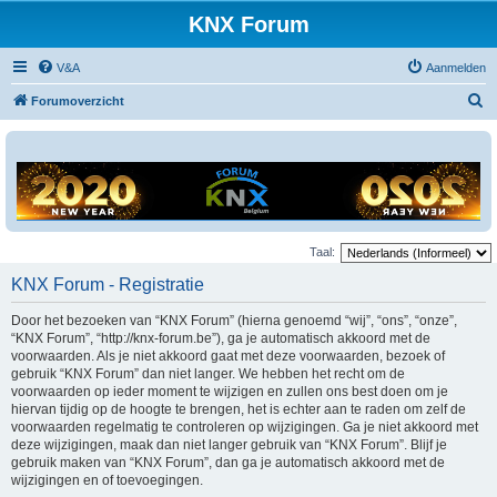
KNX Forum
V&A
Aanmelden
Z
Forumoverzicht
o
e
k
Taal:
KNX Forum - Registratie
Door het bezoeken van “KNX Forum” (hierna genoemd “wij”, “ons”, “onze”,
“KNX Forum”, “http://knx-forum.be”), ga je automatisch akkoord met de
voorwaarden. Als je niet akkoord gaat met deze voorwaarden, bezoek of
gebruik “KNX Forum” dan niet langer. We hebben het recht om de
voorwaarden op ieder moment te wijzigen en zullen ons best doen om je
hiervan tijdig op de hoogte te brengen, het is echter aan te raden om zelf de
voorwaarden regelmatig te controleren op wijzigingen. Ga je niet akkoord met
deze wijzigingen, maak dan niet langer gebruik van “KNX Forum”. Blijf je
gebruik maken van “KNX Forum”, dan ga je automatisch akkoord met de
wijzigingen en of toevoegingen.