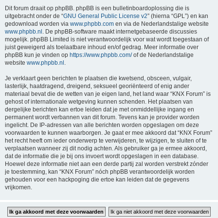
Dit forum draait op phpBB. phpBB is een bulletinboardoplossing die is
uitgebracht onder de “
GNU General Public License v2
” (hierna “GPL”) en kan
gedownload worden via
www.phpbb.com
en via de Nederlandstalige website
www.phpbb.nl
. De phpBB-software maakt internetgebaseerde discussies
mogelijk. phpBB Limited is niet verantwoordelijk voor wat wordt toegestaan of
juist geweigerd als toelaatbare inhoud en/of gedrag. Meer informatie over
phpBB kun je vinden op
https://www.phpbb.com/
of de Nederlandstalige
website
www.phpbb.nl
.
Je verklaart geen berichten te plaatsen die kwetsend, obsceen, vulgair,
lasterlijk, haatdragend, dreigend, seksueel georiënteerd of enig ander
materiaal bevat die de wetten van je eigen land, het land waar “KNX Forum” is
gehost of internationale wetgeving kunnen schenden. Het plaatsen van
dergelijke berichten kan ertoe leiden dat je met onmiddellijke ingang en
permanent wordt verbannen van dit forum. Tevens kan je provider worden
ingelicht. De IP-adressen van alle berichten worden opgeslagen om deze
voorwaarden te kunnen waarborgen. Je gaat er mee akkoord dat “KNX Forum”
het recht heeft om ieder onderwerp te verwijderen, te wijzigen, te sluiten of te
verplaatsen wanneer zij dit nodig achten. Als gebruiker ga je ermee akkoord,
dat de informatie die je bij ons invoert wordt opgeslagen in een database.
Hoewel deze informatie niet aan een derde partij zal worden verstrekt zónder
je toestemming, kan “KNX Forum” nóch phpBB verantwoordelijk worden
gehouden voor een hackpoging die ertoe kan leiden dat de gegevens
vrijkomen.