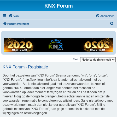
KNX Forum
V&A
Aanmelden
Z
Forumoverzicht
o
e
k
Taal:
KNX Forum - Registratie
Door het bezoeken van “KNX Forum” (hierna genoemd “wij”, “ons”, “onze”,
“KNX Forum”, “http://knx-forum.be”), ga je automatisch akkoord met de
voorwaarden. Als je niet akkoord gaat met deze voorwaarden, bezoek of
gebruik “KNX Forum” dan niet langer. We hebben het recht om de
voorwaarden op ieder moment te wijzigen en zullen ons best doen om je
hiervan tijdig op de hoogte te brengen, het is echter aan te raden om zelf de
voorwaarden regelmatig te controleren op wijzigingen. Ga je niet akkoord met
deze wijzigingen, maak dan niet langer gebruik van “KNX Forum”. Blijf je
gebruik maken van “KNX Forum”, dan ga je automatisch akkoord met de
wijzigingen en of toevoegingen.