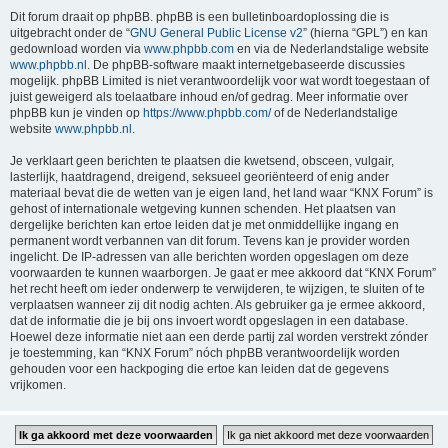
Dit forum draait op phpBB. phpBB is een bulletinboardoplossing die is
uitgebracht onder de “
GNU General Public License v2
” (hierna “GPL”) en kan
gedownload worden via
www.phpbb.com
en via de Nederlandstalige website
www.phpbb.nl
. De phpBB-software maakt internetgebaseerde discussies
mogelijk. phpBB Limited is niet verantwoordelijk voor wat wordt toegestaan of
juist geweigerd als toelaatbare inhoud en/of gedrag. Meer informatie over
phpBB kun je vinden op
https://www.phpbb.com/
of de Nederlandstalige
website
www.phpbb.nl
.
Je verklaart geen berichten te plaatsen die kwetsend, obsceen, vulgair,
lasterlijk, haatdragend, dreigend, seksueel georiënteerd of enig ander
materiaal bevat die de wetten van je eigen land, het land waar “KNX Forum” is
gehost of internationale wetgeving kunnen schenden. Het plaatsen van
dergelijke berichten kan ertoe leiden dat je met onmiddellijke ingang en
permanent wordt verbannen van dit forum. Tevens kan je provider worden
ingelicht. De IP-adressen van alle berichten worden opgeslagen om deze
voorwaarden te kunnen waarborgen. Je gaat er mee akkoord dat “KNX Forum”
het recht heeft om ieder onderwerp te verwijderen, te wijzigen, te sluiten of te
verplaatsen wanneer zij dit nodig achten. Als gebruiker ga je ermee akkoord,
dat de informatie die je bij ons invoert wordt opgeslagen in een database.
Hoewel deze informatie niet aan een derde partij zal worden verstrekt zónder
je toestemming, kan “KNX Forum” nóch phpBB verantwoordelijk worden
gehouden voor een hackpoging die ertoe kan leiden dat de gegevens
vrijkomen.