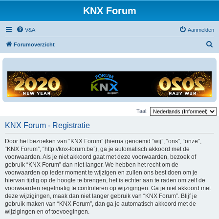
KNX Forum
V&A
Aanmelden
Z
Forumoverzicht
o
e
k
Taal:
KNX Forum - Registratie
Door het bezoeken van “KNX Forum” (hierna genoemd “wij”, “ons”, “onze”,
“KNX Forum”, “http://knx-forum.be”), ga je automatisch akkoord met de
voorwaarden. Als je niet akkoord gaat met deze voorwaarden, bezoek of
gebruik “KNX Forum” dan niet langer. We hebben het recht om de
voorwaarden op ieder moment te wijzigen en zullen ons best doen om je
hiervan tijdig op de hoogte te brengen, het is echter aan te raden om zelf de
voorwaarden regelmatig te controleren op wijzigingen. Ga je niet akkoord met
deze wijzigingen, maak dan niet langer gebruik van “KNX Forum”. Blijf je
gebruik maken van “KNX Forum”, dan ga je automatisch akkoord met de
wijzigingen en of toevoegingen.