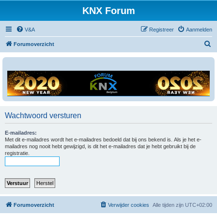
KNX Forum
V&A
Registreer
Aanmelden
Z
Forumoverzicht
o
e
k
Wachtwoord versturen
E-mailadres:
Met dit e-mailadres wordt het e-mailadres bedoeld dat bij ons bekend is. Als je het e-
mailadres nog nooit hebt gewijzigd, is dit het e-mailadres dat je hebt gebruikt bij de
registratie.
Forumoverzicht
Verwijder cookies
Alle tijden zijn
UTC+02:00