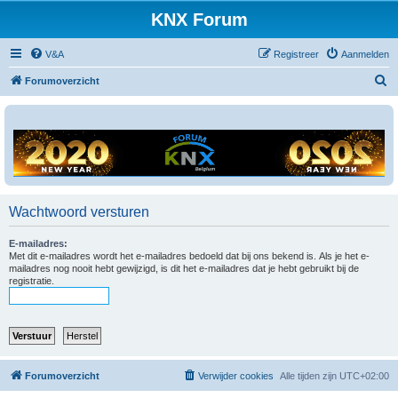
KNX Forum
V&A
Registreer
Aanmelden
Z
Forumoverzicht
o
e
k
Wachtwoord versturen
E-mailadres:
Met dit e-mailadres wordt het e-mailadres bedoeld dat bij ons bekend is. Als je het e-
mailadres nog nooit hebt gewijzigd, is dit het e-mailadres dat je hebt gebruikt bij de
registratie.
Forumoverzicht
Verwijder cookies
Alle tijden zijn
UTC+02:00