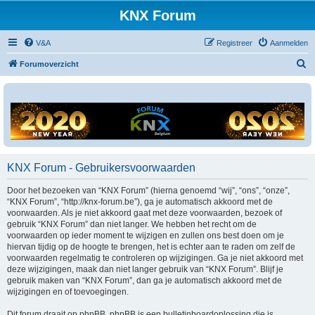
KNX Forum
V&A
Registreer
Aanmelden
Z
Forumoverzicht
o
e
k
KNX Forum - Gebruikersvoorwaarden
Door het bezoeken van “KNX Forum” (hierna genoemd “wij”, “ons”, “onze”,
“KNX Forum”, “http://knx-forum.be”), ga je automatisch akkoord met de
voorwaarden. Als je niet akkoord gaat met deze voorwaarden, bezoek of
gebruik “KNX Forum” dan niet langer. We hebben het recht om de
voorwaarden op ieder moment te wijzigen en zullen ons best doen om je
hiervan tijdig op de hoogte te brengen, het is echter aan te raden om zelf de
voorwaarden regelmatig te controleren op wijzigingen. Ga je niet akkoord met
deze wijzigingen, maak dan niet langer gebruik van “KNX Forum”. Blijf je
gebruik maken van “KNX Forum”, dan ga je automatisch akkoord met de
wijzigingen en of toevoegingen.
Dit forum draait op phpBB. phpBB is een bulletinboardoplossing die is