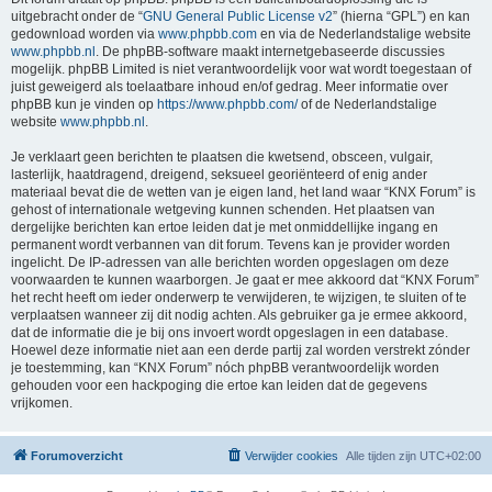
uitgebracht onder de “
GNU General Public License v2
” (hierna “GPL”) en kan
gedownload worden via
www.phpbb.com
en via de Nederlandstalige website
www.phpbb.nl
. De phpBB-software maakt internetgebaseerde discussies
mogelijk. phpBB Limited is niet verantwoordelijk voor wat wordt toegestaan of
juist geweigerd als toelaatbare inhoud en/of gedrag. Meer informatie over
phpBB kun je vinden op
https://www.phpbb.com/
of de Nederlandstalige
website
www.phpbb.nl
.
Je verklaart geen berichten te plaatsen die kwetsend, obsceen, vulgair,
lasterlijk, haatdragend, dreigend, seksueel georiënteerd of enig ander
materiaal bevat die de wetten van je eigen land, het land waar “KNX Forum” is
gehost of internationale wetgeving kunnen schenden. Het plaatsen van
dergelijke berichten kan ertoe leiden dat je met onmiddellijke ingang en
permanent wordt verbannen van dit forum. Tevens kan je provider worden
ingelicht. De IP-adressen van alle berichten worden opgeslagen om deze
voorwaarden te kunnen waarborgen. Je gaat er mee akkoord dat “KNX Forum”
het recht heeft om ieder onderwerp te verwijderen, te wijzigen, te sluiten of te
verplaatsen wanneer zij dit nodig achten. Als gebruiker ga je ermee akkoord,
dat de informatie die je bij ons invoert wordt opgeslagen in een database.
Hoewel deze informatie niet aan een derde partij zal worden verstrekt zónder
je toestemming, kan “KNX Forum” nóch phpBB verantwoordelijk worden
gehouden voor een hackpoging die ertoe kan leiden dat de gegevens
vrijkomen.
Forumoverzicht
Verwijder cookies
Alle tijden zijn
UTC+02:00