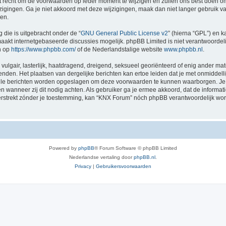
recht om de voorwaarden op ieder moment te wijzigen en zullen ons best doen om je
zigingen. Ga je niet akkoord met deze wijzigingen, maak dan niet langer gebruik 
gen.
 die is uitgebracht onder de “
GNU General Public License v2
” (hierna “GPL”) en
akt internetgebaseerde discussies mogelijk. phpBB Limited is niet verantwoordelij
n op
https://www.phpbb.com/
of de Nederlandstalige website
www.phpbb.nl
.
vulgair, lasterlijk, haatdragend, dreigend, seksueel georiënteerd of enig ander mat
nden. Het plaatsen van dergelijke berichten kan ertoe leiden dat je met onmiddel
 alle berichten worden opgeslagen om deze voorwaarden te kunnen waarborgen. Je 
sen wanneer zij dit nodig achten. Als gebruiker ga je ermee akkoord, dat de informat
verstrekt zónder je toestemming, kan “KNX Forum” nóch phpBB verantwoordelijk wo
Powered by
phpBB
® Forum Software © phpBB Limited
Nederlandse vertaling door
phpBB.nl
.
Privacy
|
Gebruikersvoorwaarden