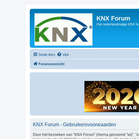
KNX Forum
Het nederlandstalige KNX f
Snelle links
V&A
Forumoverzicht
KNX Forum - Gebruikersvoorwaarden
Door het bezoeken van “KNX Forum” (hierna genoemd “wij”, “ons