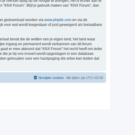
 hiervan tijdig op de hoogte te brengen, het is echter aan te
van “KNX Forum”. Blijf je gebruik maken van “KNX Forum”, dan
 kan gedownload worden via
www.phpbb.com
en via de
k voor wat wordt toegestaan of juist geweigerd als toelaatbare
eriaal bevat die de wetten van je eigen land, het land waar
lijke ingang en permanent wordt verbannen van dit forum.
gaat er mee akkoord dat “KNX Forum” het recht heeft om ieder
ie die je bij ons invoert wordt opgeslagen in een database.
rden gehouden voor een hackpoging die ertoe kan leiden dat
Verwijder cookies
Alle tijden zijn
UTC+02:00