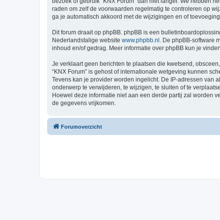
bezoek of gebruik “KNX Forum” dan niet langer. We hebben het 
raden om zelf de voorwaarden regelmatig te controleren op wij
ga je automatisch akkoord met de wijzigingen en of toevoegin
Dit forum draait op phpBB. phpBB is een bulletinboardoplossing
Nederlandstalige website
www.phpbb.nl
. De phpBB-software ma
inhoud en/of gedrag. Meer informatie over phpBB kun je vinde
Je verklaart geen berichten te plaatsen die kwetsend, obsceen, 
“KNX Forum” is gehost of internationale wetgeving kunnen sche
Tevens kan je provider worden ingelicht. De IP-adressen van
onderwerp te verwijderen, te wijzigen, te sluiten of te verplaat
Hoewel deze informatie niet aan een derde partij zal worden 
de gegevens vrijkomen.
Forumoverzicht