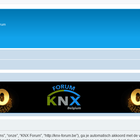
orum
”, “onze”, “KNX Forum”, “http://knx-forum.be”), ga je automatisch akkoord met de