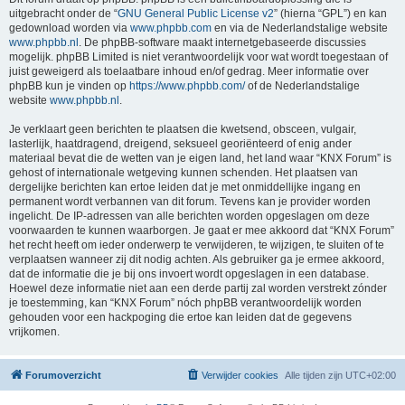
uitgebracht onder de “
GNU General Public License v2
” (hierna “GPL”) en kan
gedownload worden via
www.phpbb.com
en via de Nederlandstalige website
www.phpbb.nl
. De phpBB-software maakt internetgebaseerde discussies
mogelijk. phpBB Limited is niet verantwoordelijk voor wat wordt toegestaan of
juist geweigerd als toelaatbare inhoud en/of gedrag. Meer informatie over
phpBB kun je vinden op
https://www.phpbb.com/
of de Nederlandstalige
website
www.phpbb.nl
.
Je verklaart geen berichten te plaatsen die kwetsend, obsceen, vulgair,
lasterlijk, haatdragend, dreigend, seksueel georiënteerd of enig ander
materiaal bevat die de wetten van je eigen land, het land waar “KNX Forum” is
gehost of internationale wetgeving kunnen schenden. Het plaatsen van
dergelijke berichten kan ertoe leiden dat je met onmiddellijke ingang en
permanent wordt verbannen van dit forum. Tevens kan je provider worden
ingelicht. De IP-adressen van alle berichten worden opgeslagen om deze
voorwaarden te kunnen waarborgen. Je gaat er mee akkoord dat “KNX Forum”
het recht heeft om ieder onderwerp te verwijderen, te wijzigen, te sluiten of te
verplaatsen wanneer zij dit nodig achten. Als gebruiker ga je ermee akkoord,
dat de informatie die je bij ons invoert wordt opgeslagen in een database.
Hoewel deze informatie niet aan een derde partij zal worden verstrekt zónder
je toestemming, kan “KNX Forum” nóch phpBB verantwoordelijk worden
gehouden voor een hackpoging die ertoe kan leiden dat de gegevens
vrijkomen.
Forumoverzicht
Verwijder cookies
Alle tijden zijn
UTC+02:00