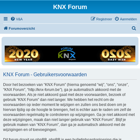
KNX Forum
V&A
Registreer
Aanmelden
Z
Forumoverzicht
o
e
k
KNX Forum - Gebruikersvoorwaarden
Door het bezoeken van “KNX Forum” (hierna genoemd “wij”, “ons”, “onze”,
“KNX Forum”, “http://knx-forum.be”), ga je automatisch akkoord met de
voorwaarden. Als je niet akkoord gaat met deze voorwaarden, bezoek of
gebruik “KNX Forum” dan niet langer. We hebben het recht om de
voorwaarden op ieder moment te wijzigen en zullen ons best doen om je
hiervan tijdig op de hoogte te brengen, het is echter aan te raden om zelf de
voorwaarden regelmatig te controleren op wijzigingen. Ga je niet akkoord met
deze wijzigingen, maak dan niet langer gebruik van “KNX Forum”. Blijf je
gebruik maken van “KNX Forum”, dan ga je automatisch akkoord met de
wijzigingen en of toevoegingen.
Dit forum draait op phpBB. phpBB is een bulletinboardoplossing die is