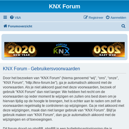
KNX Forum
V&A
Registreer
Aanmelden
Z
Forumoverzicht
o
e
k
KNX Forum - Gebruikersvoorwaarden
Door het bezoeken van “KNX Forum” (hierna genoemd “wij”, “ons”, “onze”,
“KNX Forum”, “http://knx-forum.be”), ga je automatisch akkoord met de
voorwaarden. Als je niet akkoord gaat met deze voorwaarden, bezoek of
gebruik “KNX Forum” dan niet langer. We hebben het recht om de
voorwaarden op ieder moment te wijzigen en zullen ons best doen om je
hiervan tijdig op de hoogte te brengen, het is echter aan te raden om zelf de
voorwaarden regelmatig te controleren op wijzigingen. Ga je niet akkoord met
deze wijzigingen, maak dan niet langer gebruik van “KNX Forum”. Blijf je
gebruik maken van “KNX Forum”, dan ga je automatisch akkoord met de
wijzigingen en of toevoegingen.
Dit forum draait op phpBB. phpBB is een bulletinboardoplossing die is