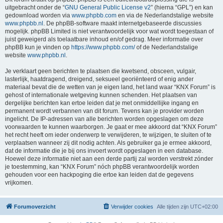
uitgebracht onder de “
GNU General Public License v2
” (hierna “GPL”) en kan
gedownload worden via
www.phpbb.com
en via de Nederlandstalige website
www.phpbb.nl
. De phpBB-software maakt internetgebaseerde discussies
mogelijk. phpBB Limited is niet verantwoordelijk voor wat wordt toegestaan of
juist geweigerd als toelaatbare inhoud en/of gedrag. Meer informatie over
phpBB kun je vinden op
https://www.phpbb.com/
of de Nederlandstalige
website
www.phpbb.nl
.
Je verklaart geen berichten te plaatsen die kwetsend, obsceen, vulgair,
lasterlijk, haatdragend, dreigend, seksueel georiënteerd of enig ander
materiaal bevat die de wetten van je eigen land, het land waar “KNX Forum” is
gehost of internationale wetgeving kunnen schenden. Het plaatsen van
dergelijke berichten kan ertoe leiden dat je met onmiddellijke ingang en
permanent wordt verbannen van dit forum. Tevens kan je provider worden
ingelicht. De IP-adressen van alle berichten worden opgeslagen om deze
voorwaarden te kunnen waarborgen. Je gaat er mee akkoord dat “KNX Forum”
het recht heeft om ieder onderwerp te verwijderen, te wijzigen, te sluiten of te
verplaatsen wanneer zij dit nodig achten. Als gebruiker ga je ermee akkoord,
dat de informatie die je bij ons invoert wordt opgeslagen in een database.
Hoewel deze informatie niet aan een derde partij zal worden verstrekt zónder
je toestemming, kan “KNX Forum” nóch phpBB verantwoordelijk worden
gehouden voor een hackpoging die ertoe kan leiden dat de gegevens
vrijkomen.
Forumoverzicht
Verwijder cookies
Alle tijden zijn
UTC+02:00