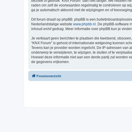
bezoek of gebruik “KNX Forum” dan niet langer. We hebben het 
raden om zelf de voorwaarden regelmatig te controleren op wij
ga je automatisch akkoord met de wijzigingen en of toevoegin
Dit forum draait op phpBB. phpBB is een bulletinboardoplossing
Nederlandstalige website
www.phpbb.nl
. De phpBB-software ma
inhoud en/of gedrag. Meer informatie over phpBB kun je vinde
Je verklaart geen berichten te plaatsen die kwetsend, obsceen, 
“KNX Forum” is gehost of internationale wetgeving kunnen sche
Tevens kan je provider worden ingelicht. De IP-adressen van
onderwerp te verwijderen, te wijzigen, te sluiten of te verplaat
Hoewel deze informatie niet aan een derde partij zal worden 
de gegevens vrijkomen.
Forumoverzicht