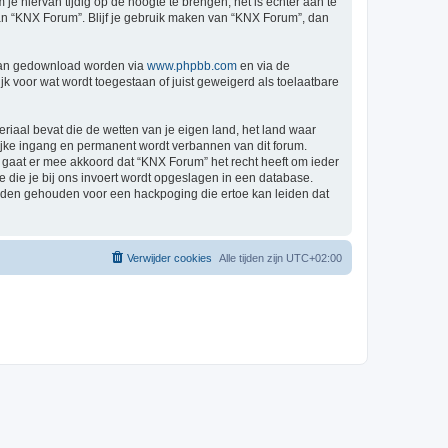
 hiervan tijdig op de hoogte te brengen, het is echter aan te
van “KNX Forum”. Blijf je gebruik maken van “KNX Forum”, dan
 kan gedownload worden via
www.phpbb.com
en via de
k voor wat wordt toegestaan of juist geweigerd als toelaatbare
eriaal bevat die de wetten van je eigen land, het land waar
lijke ingang en permanent wordt verbannen van dit forum.
gaat er mee akkoord dat “KNX Forum” het recht heeft om ieder
ie die je bij ons invoert wordt opgeslagen in een database.
rden gehouden voor een hackpoging die ertoe kan leiden dat
Verwijder cookies
Alle tijden zijn
UTC+02:00