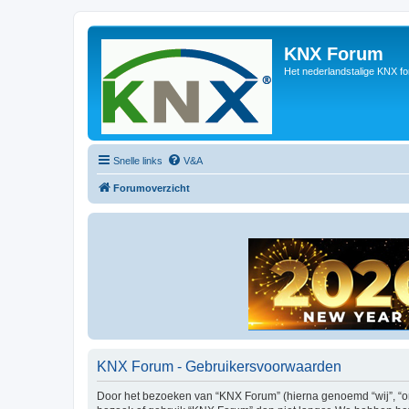
KNX Forum
Het nederlandstalige KNX f
Snelle links
V&A
Forumoverzicht
KNX Forum - Gebruikersvoorwaarden
Door het bezoeken van “KNX Forum” (hierna genoemd “wij”, “ons