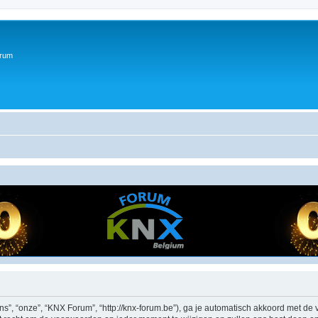
orum
”, “onze”, “KNX Forum”, “http://knx-forum.be”), ga je automatisch akkoord met de