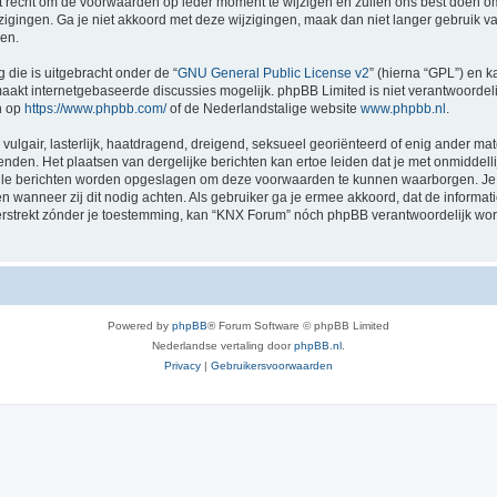
recht om de voorwaarden op ieder moment te wijzigen en zullen ons best doen om je
zigingen. Ga je niet akkoord met deze wijzigingen, maak dan niet langer gebruik 
gen.
 die is uitgebracht onder de “
GNU General Public License v2
” (hierna “GPL”) en
akt internetgebaseerde discussies mogelijk. phpBB Limited is niet verantwoordelij
n op
https://www.phpbb.com/
of de Nederlandstalige website
www.phpbb.nl
.
vulgair, lasterlijk, haatdragend, dreigend, seksueel georiënteerd of enig ander mat
nden. Het plaatsen van dergelijke berichten kan ertoe leiden dat je met onmiddel
 alle berichten worden opgeslagen om deze voorwaarden te kunnen waarborgen. Je 
sen wanneer zij dit nodig achten. Als gebruiker ga je ermee akkoord, dat de informat
verstrekt zónder je toestemming, kan “KNX Forum” nóch phpBB verantwoordelijk wo
Powered by
phpBB
® Forum Software © phpBB Limited
Nederlandse vertaling door
phpBB.nl
.
Privacy
|
Gebruikersvoorwaarden