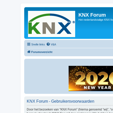
KNX Forum
Het nederlandstalige KNX f
Snelle links
V&A
Forumoverzicht
KNX Forum - Gebruikersvoorwaarden
Door het bezoeken van “KNX Forum” (hierna genoemd “wij”, “ons