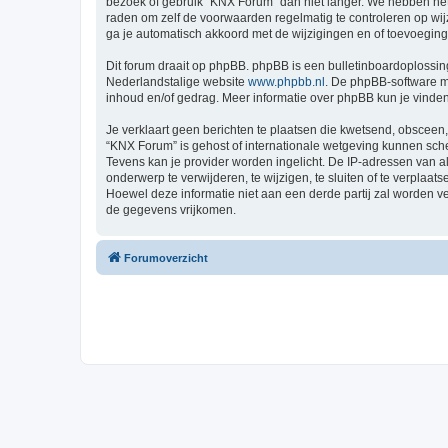
bezoek of gebruik “KNX Forum” dan niet langer. We hebben het 
raden om zelf de voorwaarden regelmatig te controleren op wij
ga je automatisch akkoord met de wijzigingen en of toevoegin
Dit forum draait op phpBB. phpBB is een bulletinboardoplossing
Nederlandstalige website
www.phpbb.nl
. De phpBB-software ma
inhoud en/of gedrag. Meer informatie over phpBB kun je vinde
Je verklaart geen berichten te plaatsen die kwetsend, obsceen, 
“KNX Forum” is gehost of internationale wetgeving kunnen sche
Tevens kan je provider worden ingelicht. De IP-adressen van
onderwerp te verwijderen, te wijzigen, te sluiten of te verplaat
Hoewel deze informatie niet aan een derde partij zal worden 
de gegevens vrijkomen.
Forumoverzicht