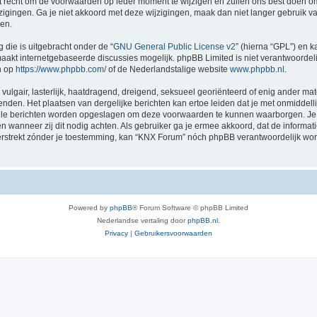
recht om de voorwaarden op ieder moment te wijzigen en zullen ons best doen om je
zigingen. Ga je niet akkoord met deze wijzigingen, maak dan niet langer gebruik 
gen.
 die is uitgebracht onder de “
GNU General Public License v2
” (hierna “GPL”) en
akt internetgebaseerde discussies mogelijk. phpBB Limited is niet verantwoordelij
n op
https://www.phpbb.com/
of de Nederlandstalige website
www.phpbb.nl
.
vulgair, lasterlijk, haatdragend, dreigend, seksueel georiënteerd of enig ander mat
nden. Het plaatsen van dergelijke berichten kan ertoe leiden dat je met onmiddel
 alle berichten worden opgeslagen om deze voorwaarden te kunnen waarborgen. Je 
sen wanneer zij dit nodig achten. Als gebruiker ga je ermee akkoord, dat de informat
verstrekt zónder je toestemming, kan “KNX Forum” nóch phpBB verantwoordelijk wo
Powered by
phpBB
® Forum Software © phpBB Limited
Nederlandse vertaling door
phpBB.nl
.
Privacy
|
Gebruikersvoorwaarden