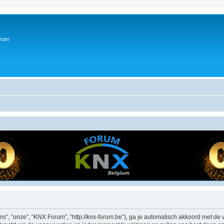
orum
”, “onze”, “KNX Forum”, “http://knx-forum.be”), ga je automatisch akkoord met de