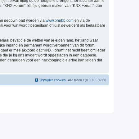
 hiervan tijdig op de hoogte te brengen, het is echter aan te
van “KNX Forum”. Blijf je gebruik maken van “KNX Forum”, dan
 kan gedownload worden via
www.phpbb.com
en via de
k voor wat wordt toegestaan of juist geweigerd als toelaatbare
eriaal bevat die de wetten van je eigen land, het land waar
lijke ingang en permanent wordt verbannen van dit forum.
gaat er mee akkoord dat “KNX Forum” het recht heeft om ieder
ie die je bij ons invoert wordt opgeslagen in een database.
rden gehouden voor een hackpoging die ertoe kan leiden dat
Verwijder cookies
Alle tijden zijn
UTC+02:00