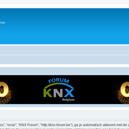
orum
”, “onze”, “KNX Forum”, “http://knx-forum.be”), ga je automatisch akkoord met de