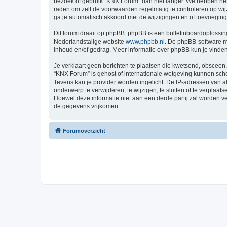
bezoek of gebruik “KNX Forum” dan niet langer. We hebben het 
raden om zelf de voorwaarden regelmatig te controleren op wij
ga je automatisch akkoord met de wijzigingen en of toevoegin
Dit forum draait op phpBB. phpBB is een bulletinboardoplossing
Nederlandstalige website
www.phpbb.nl
. De phpBB-software ma
inhoud en/of gedrag. Meer informatie over phpBB kun je vinde
Je verklaart geen berichten te plaatsen die kwetsend, obsceen, 
“KNX Forum” is gehost of internationale wetgeving kunnen sche
Tevens kan je provider worden ingelicht. De IP-adressen van
onderwerp te verwijderen, te wijzigen, te sluiten of te verplaat
Hoewel deze informatie niet aan een derde partij zal worden 
de gegevens vrijkomen.
Forumoverzicht