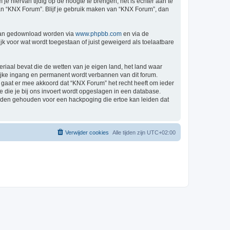
 hiervan tijdig op de hoogte te brengen, het is echter aan te
van “KNX Forum”. Blijf je gebruik maken van “KNX Forum”, dan
 kan gedownload worden via
www.phpbb.com
en via de
k voor wat wordt toegestaan of juist geweigerd als toelaatbare
eriaal bevat die de wetten van je eigen land, het land waar
lijke ingang en permanent wordt verbannen van dit forum.
gaat er mee akkoord dat “KNX Forum” het recht heeft om ieder
ie die je bij ons invoert wordt opgeslagen in een database.
rden gehouden voor een hackpoging die ertoe kan leiden dat
Verwijder cookies
Alle tijden zijn
UTC+02:00