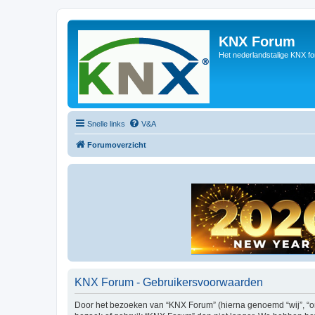
KNX Forum
Het nederlandstalige KNX f
Snelle links
V&A
Forumoverzicht
KNX Forum - Gebruikersvoorwaarden
Door het bezoeken van “KNX Forum” (hierna genoemd “wij”, “ons