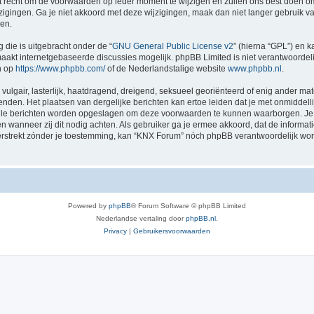
recht om de voorwaarden op ieder moment te wijzigen en zullen ons best doen om je
zigingen. Ga je niet akkoord met deze wijzigingen, maak dan niet langer gebruik 
gen.
 die is uitgebracht onder de “
GNU General Public License v2
” (hierna “GPL”) en
akt internetgebaseerde discussies mogelijk. phpBB Limited is niet verantwoordelij
n op
https://www.phpbb.com/
of de Nederlandstalige website
www.phpbb.nl
.
vulgair, lasterlijk, haatdragend, dreigend, seksueel georiënteerd of enig ander mat
nden. Het plaatsen van dergelijke berichten kan ertoe leiden dat je met onmiddel
 alle berichten worden opgeslagen om deze voorwaarden te kunnen waarborgen. Je 
sen wanneer zij dit nodig achten. Als gebruiker ga je ermee akkoord, dat de informat
verstrekt zónder je toestemming, kan “KNX Forum” nóch phpBB verantwoordelijk wo
Powered by
phpBB
® Forum Software © phpBB Limited
Nederlandse vertaling door
phpBB.nl
.
Privacy
|
Gebruikersvoorwaarden