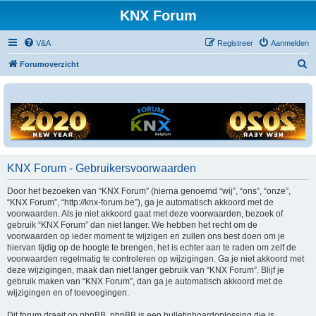
KNX Forum
V&A
Registreer
Aanmelden
Z
Forumoverzicht
o
e
k
KNX Forum - Gebruikersvoorwaarden
Door het bezoeken van “KNX Forum” (hierna genoemd “wij”, “ons”, “onze”,
“KNX Forum”, “http://knx-forum.be”), ga je automatisch akkoord met de
voorwaarden. Als je niet akkoord gaat met deze voorwaarden, bezoek of
gebruik “KNX Forum” dan niet langer. We hebben het recht om de
voorwaarden op ieder moment te wijzigen en zullen ons best doen om je
hiervan tijdig op de hoogte te brengen, het is echter aan te raden om zelf de
voorwaarden regelmatig te controleren op wijzigingen. Ga je niet akkoord met
deze wijzigingen, maak dan niet langer gebruik van “KNX Forum”. Blijf je
gebruik maken van “KNX Forum”, dan ga je automatisch akkoord met de
wijzigingen en of toevoegingen.
Dit forum draait op phpBB. phpBB is een bulletinboardoplossing die is