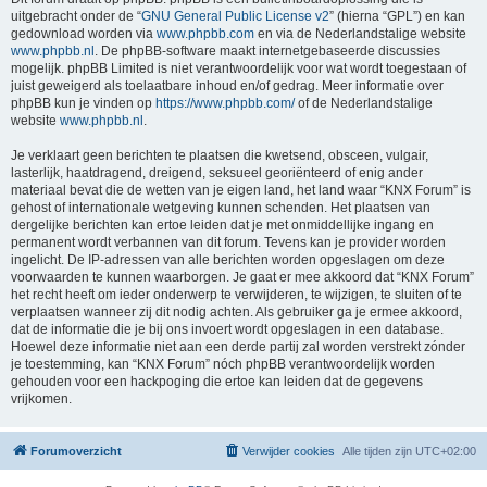
uitgebracht onder de “
GNU General Public License v2
” (hierna “GPL”) en kan
gedownload worden via
www.phpbb.com
en via de Nederlandstalige website
www.phpbb.nl
. De phpBB-software maakt internetgebaseerde discussies
mogelijk. phpBB Limited is niet verantwoordelijk voor wat wordt toegestaan of
juist geweigerd als toelaatbare inhoud en/of gedrag. Meer informatie over
phpBB kun je vinden op
https://www.phpbb.com/
of de Nederlandstalige
website
www.phpbb.nl
.
Je verklaart geen berichten te plaatsen die kwetsend, obsceen, vulgair,
lasterlijk, haatdragend, dreigend, seksueel georiënteerd of enig ander
materiaal bevat die de wetten van je eigen land, het land waar “KNX Forum” is
gehost of internationale wetgeving kunnen schenden. Het plaatsen van
dergelijke berichten kan ertoe leiden dat je met onmiddellijke ingang en
permanent wordt verbannen van dit forum. Tevens kan je provider worden
ingelicht. De IP-adressen van alle berichten worden opgeslagen om deze
voorwaarden te kunnen waarborgen. Je gaat er mee akkoord dat “KNX Forum”
het recht heeft om ieder onderwerp te verwijderen, te wijzigen, te sluiten of te
verplaatsen wanneer zij dit nodig achten. Als gebruiker ga je ermee akkoord,
dat de informatie die je bij ons invoert wordt opgeslagen in een database.
Hoewel deze informatie niet aan een derde partij zal worden verstrekt zónder
je toestemming, kan “KNX Forum” nóch phpBB verantwoordelijk worden
gehouden voor een hackpoging die ertoe kan leiden dat de gegevens
vrijkomen.
Forumoverzicht
Verwijder cookies
Alle tijden zijn
UTC+02:00