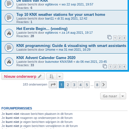
De basis van KNX
Laatste bericht door
egfdevos
«
wo 22 sep 2021, 19:57
Reacties:
6
Top 10 KNX weather stations for your smart home
Laatste bericht door
bart11
«
di 31 aug 2021, 12:42
Reacties:
1
Het Eerste Begin... (voeding)
Laatste bericht door
egfdevos
«
za 14 aug 2021, 19:17
Reacties:
28
1
2
3
KNX programming: Guide & visualising with smart assistants
Laatste bericht door
1Home
«
ma 31 mei 2021, 16:29
KNX Advent Calender Game 2020
Laatste bericht door
buismotor KNX/SMI
«
do 06 mei 2021, 23:45
Reacties:
33
1
2
3
4
Nieuw onderwerp
Pagina
1
van
8
1
2
3
4
5
8
Volgende
183 onderwerpen
…
Ga naar
FORUMPERMISSIES
Je
kunt niet
nieuwe berichten plaatsen in dit forum
Je
kunt niet
reageren op onderwerpen in dit forum
Je
kunt niet
je eigen berichten wijzigen in dit forum
Je
kunt niet
je eigen berichten verwijderen in dit forum