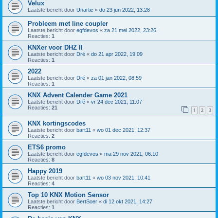
Velux
Laatste bericht door
Unartic
«
do 23 jun 2022, 13:28
Probleem met line coupler
Laatste bericht door
egfdevos
«
za 21 mei 2022, 23:26
Reacties:
1
KNXer voor DHZ II
Laatste bericht door
Dré
«
do 21 apr 2022, 19:09
Reacties:
1
2022
Laatste bericht door
Dré
«
za 01 jan 2022, 08:59
Reacties:
1
KNX Advent Calender Game 2021
Laatste bericht door
Dré
«
vr 24 dec 2021, 11:07
Reacties:
21
1
2
3
KNX kortingscodes
Laatste bericht door
bart11
«
wo 01 dec 2021, 12:37
Reacties:
2
ETS6 promo
Laatste bericht door
egfdevos
«
ma 29 nov 2021, 06:10
Reacties:
8
Happy 2019
Laatste bericht door
bart11
«
wo 03 nov 2021, 10:41
Reacties:
4
Top 10 KNX Motion Sensor
Laatste bericht door
BertSoer
«
di 12 okt 2021, 14:27
Reacties:
1