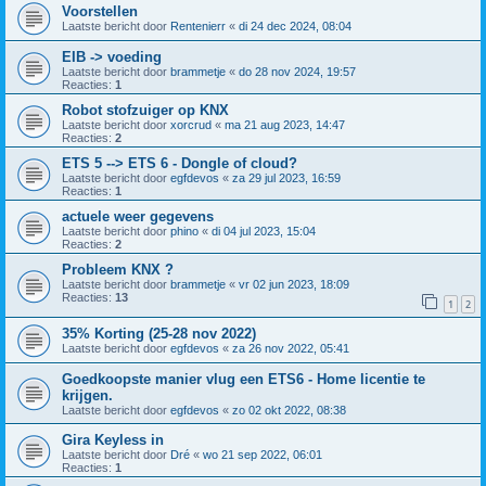
Voorstellen
Laatste bericht door
Rentenierr
«
di 24 dec 2024, 08:04
EIB -> voeding
Laatste bericht door
brammetje
«
do 28 nov 2024, 19:57
Reacties:
1
Robot stofzuiger op KNX
Laatste bericht door
xorcrud
«
ma 21 aug 2023, 14:47
Reacties:
2
ETS 5 --> ETS 6 - Dongle of cloud?
Laatste bericht door
egfdevos
«
za 29 jul 2023, 16:59
Reacties:
1
actuele weer gegevens
Laatste bericht door
phino
«
di 04 jul 2023, 15:04
Reacties:
2
Probleem KNX ?
Laatste bericht door
brammetje
«
vr 02 jun 2023, 18:09
Reacties:
13
1
2
35% Korting (25-28 nov 2022)
Laatste bericht door
egfdevos
«
za 26 nov 2022, 05:41
Goedkoopste manier vlug een ETS6 - Home licentie te
krijgen.
Laatste bericht door
egfdevos
«
zo 02 okt 2022, 08:38
Gira Keyless in
Laatste bericht door
Dré
«
wo 21 sep 2022, 06:01
Reacties:
1