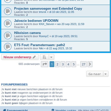
Reacties:
8
Projecten samenvoegen met Extended Copy
Laatste bericht door
tmvvk
«
di 10 okt 2023, 11:05
Reacties:
2
Jaloezie bedienen UP/DOWN
Laatste bericht door
KNX_Steven
«
wo 20 sep 2023, 11:59
Reacties:
2
Hikvision camera
Laatste bericht door
RonnyC
«
di 19 sep 2023, 09:51
Reacties:
5
ETS Fout: Parameternaam: path2
Laatste bericht door
Niki
«
di 22 aug 2023, 15:32
Nieuw onderwerp
Pagina
1
van
27
1
2
3
4
5
27
Volgende
665 onderwerpen
…
Ga naar
FORUMPERMISSIES
Je
kunt niet
nieuwe berichten plaatsen in dit forum
Je
kunt niet
reageren op onderwerpen in dit forum
Je
kunt niet
je eigen berichten wijzigen in dit forum
Je
kunt niet
je eigen berichten verwijderen in dit forum
Je
kunt geen
bijlagen plaatsen in dit forum
Forumoverzicht
Verwijder cookies
Alle tijden zijn
UTC+02:00