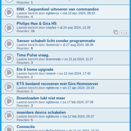
Reacties:
1
KNX - Sequentieel uitvoeren van commandos
Laatste bericht door
egfdevos
«
ma 23 dec 2024, 08:33
Reacties:
4
Philips Hue & Gira HS
Laatste bericht door
charlez
«
di 24 sep 2024, 12:28
Reacties:
15
1
2
Sensor schakelt licht zonder programmatie
Laatste bericht door
Somerski
«
di 27 aug 2024, 08:38
Reacties:
8
Time Pulse vraag.
Laatste bericht door
brammetje
«
zo 21 jul 2024, 11:27
Reacties:
3
Ets 6 home upgrade
Laatste bericht door
renevk
«
zo 12 mei 2024, 17:42
Reacties:
2
ETS bestand recoveren met Gira Homeserver
Laatste bericht door
egfdevos
«
wo 17 apr 2024, 20:18
Reacties:
1
Downloaden lukt niet meer
Laatste bericht door
egfdevos
«
za 17 feb 2024, 07:38
Reacties:
3
meerdere device schakelen
Laatste bericht door
egfdevos
«
ma 12 feb 2024, 05:37
Reacties:
5
Connectie
Laatste bericht door
BeTechSmart
«
do 11 jan 2024, 16:16