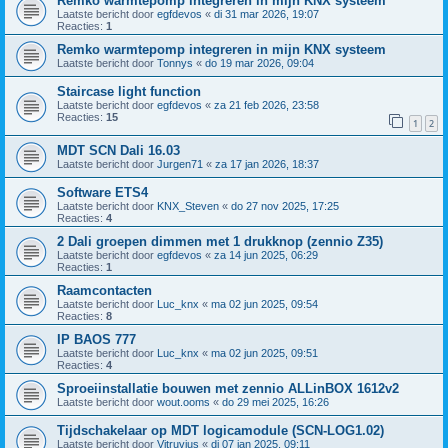
Remko warmtepomp integreren in mijn KNX systeem
Laatste bericht door
egfdevos
«
di 31 mar 2026, 19:07
Reacties:
1
Remko warmtepomp integreren in mijn KNX systeem
Laatste bericht door
Tonnys
«
do 19 mar 2026, 09:04
Staircase light function
Laatste bericht door
egfdevos
«
za 21 feb 2026, 23:58
Reacties:
15
1
2
MDT SCN Dali 16.03
Laatste bericht door
Jurgen71
«
za 17 jan 2026, 18:37
Software ETS4
Laatste bericht door
KNX_Steven
«
do 27 nov 2025, 17:25
Reacties:
4
2 Dali groepen dimmen met 1 drukknop (zennio Z35)
Laatste bericht door
egfdevos
«
za 14 jun 2025, 06:29
Reacties:
1
Raamcontacten
Laatste bericht door
Luc_knx
«
ma 02 jun 2025, 09:54
Reacties:
8
IP BAOS 777
Laatste bericht door
Luc_knx
«
ma 02 jun 2025, 09:51
Reacties:
4
Sproeiinstallatie bouwen met zennio ALLinBOX 1612v2
Laatste bericht door
wout.ooms
«
do 29 mei 2025, 16:26
Tijdschakelaar op MDT logicamodule (SCN-LOG1.02)
Laatste bericht door
Vitruvius
«
di 07 jan 2025, 09:11