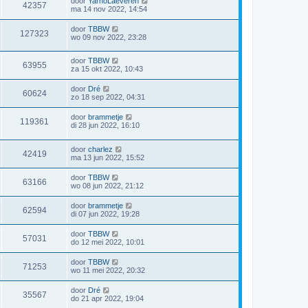
door
YarnoLaeveren
42357
ma 14 nov 2022, 14:54
door
TBBW
127323
wo 09 nov 2022, 23:28
door
TBBW
63955
za 15 okt 2022, 10:43
door
Dré
60624
zo 18 sep 2022, 04:31
door
brammetje
119361
di 28 jun 2022, 16:10
door
charlez
42419
ma 13 jun 2022, 15:52
door
TBBW
63166
wo 08 jun 2022, 21:12
door
brammetje
62594
di 07 jun 2022, 19:28
door
TBBW
57031
do 12 mei 2022, 10:01
door
TBBW
71253
wo 11 mei 2022, 20:32
door
Dré
35567
do 21 apr 2022, 19:04