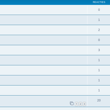
REACTIES
0
1
2
0
3
1
1
1
1
20
1
2
3