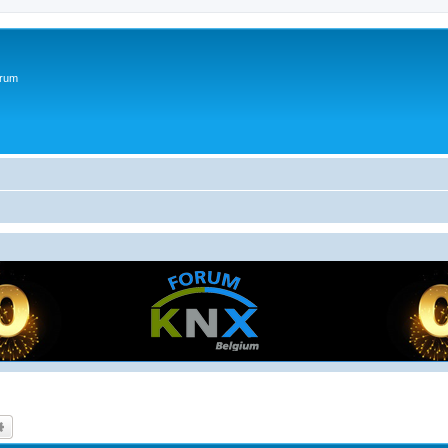
orum
k
Uitgebreid zoeken