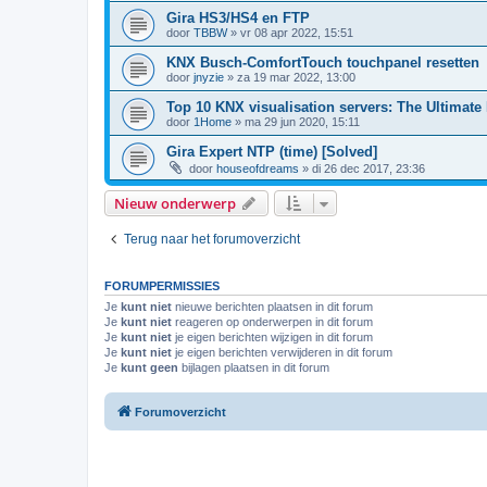
Gira HS3/HS4 en FTP
door
TBBW
»
vr 08 apr 2022, 15:51
KNX Busch-ComfortTouch touchpanel resetten
door
jnyzie
»
za 19 mar 2022, 13:00
Top 10 KNX visualisation servers: The Ultimate 
door
1Home
»
ma 29 jun 2020, 15:11
Gira Expert NTP (time) [Solved]
door
houseofdreams
»
di 26 dec 2017, 23:36
Nieuw onderwerp
Terug naar het forumoverzicht
FORUMPERMISSIES
Je
kunt niet
nieuwe berichten plaatsen in dit forum
Je
kunt niet
reageren op onderwerpen in dit forum
Je
kunt niet
je eigen berichten wijzigen in dit forum
Je
kunt niet
je eigen berichten verwijderen in dit forum
Je
kunt geen
bijlagen plaatsen in dit forum
Forumoverzicht