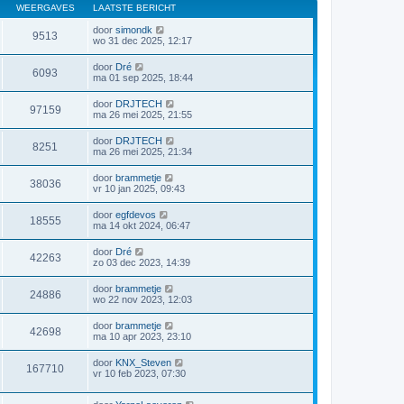
WEERGAVES
LAATSTE BERICHT
door
simondk
9513
wo 31 dec 2025, 12:17
door
Dré
6093
ma 01 sep 2025, 18:44
door
DRJTECH
97159
ma 26 mei 2025, 21:55
door
DRJTECH
8251
ma 26 mei 2025, 21:34
door
brammetje
38036
vr 10 jan 2025, 09:43
door
egfdevos
18555
ma 14 okt 2024, 06:47
door
Dré
42263
zo 03 dec 2023, 14:39
door
brammetje
24886
wo 22 nov 2023, 12:03
door
brammetje
42698
ma 10 apr 2023, 23:10
door
KNX_Steven
167710
vr 10 feb 2023, 07:30