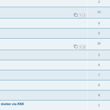
2
14
1
2
0
5
16
1
2
2
0
7
6
9
 sluiten via KNX
1