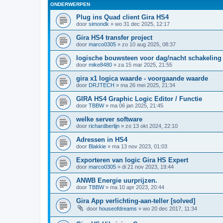
ONDERWERPEN
Plug ins Quad client Gira HS4
door
simondk
»
wo 31 dec 2025, 12:17
Gira HS4 transfer project
door
marco0305
»
zo 10 aug 2025, 08:37
logische bouwsteen voor dag/nacht schakeling
door
mike8480
»
za 15 mar 2025, 21:55
gira x1 logica waarde - voorgaande waarde
door
DRJTECH
»
ma 26 mei 2025, 21:34
GIRA HS4 Graphic Logic Editor / Functie
door
TBBW
»
ma 06 jan 2025, 21:45
welke server software
door
richardberlijn
»
zo 13 okt 2024, 22:10
Adressen in HS4
door
Blakkie
»
ma 13 nov 2023, 01:03
Exporteren van logic Gira HS Expert
door
marco0305
»
di 21 nov 2023, 19:44
ANWB Energie uurprijzen.
door
TBBW
»
ma 10 apr 2023, 20:44
Gira App verlichting-aan-teller [solved]
door
houseofdreams
»
wo 20 dec 2017, 11:34