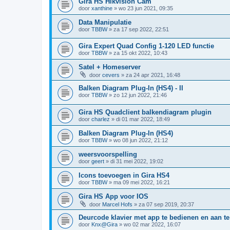
Gira HS Hikvision Cam
door
xanthine
»
wo 23 jun 2021, 09:35
Data Manipulatie
door
TBBW
»
za 17 sep 2022, 22:51
Gira Expert Quad Config 1-120 LED functie
door
TBBW
»
za 15 okt 2022, 10:43
Satel + Homeserver
door
cevers
»
za 24 apr 2021, 16:48
Balken Diagram Plug-In (HS4) - II
door
TBBW
»
zo 12 jun 2022, 21:46
Gira HS Quadclient balkendiagram plugin
door
charlez
»
di 01 mar 2022, 18:49
Balken Diagram Plug-In (HS4)
door
TBBW
»
wo 08 jun 2022, 21:12
weersvoorspelling
door
geert
»
di 31 mei 2022, 19:02
Icons toevoegen in Gira HS4
door
TBBW
»
ma 09 mei 2022, 16:21
Gira HS App voor IOS
door
Marcel Hofs
»
za 07 sep 2019, 20:37
Deurcode klavier met app te bedienen en aan te
door
Knx@Gira
»
wo 02 mar 2022, 16:07