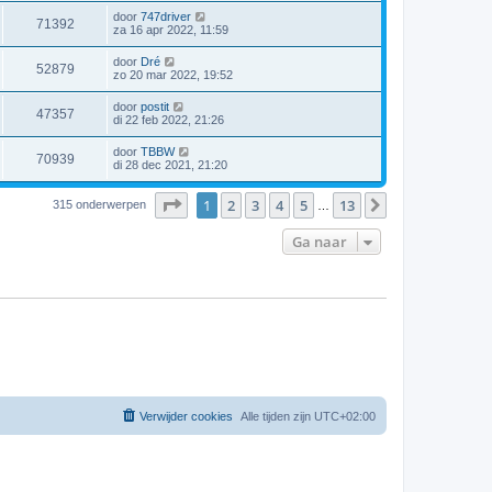
door
747driver
71392
za 16 apr 2022, 11:59
door
Dré
52879
zo 20 mar 2022, 19:52
door
postit
47357
di 22 feb 2022, 21:26
door
TBBW
70939
di 28 dec 2021, 21:20
Pagina
1
van
13
1
2
3
4
5
13
Volgende
315 onderwerpen
…
Ga naar
Verwijder cookies
Alle tijden zijn
UTC+02:00