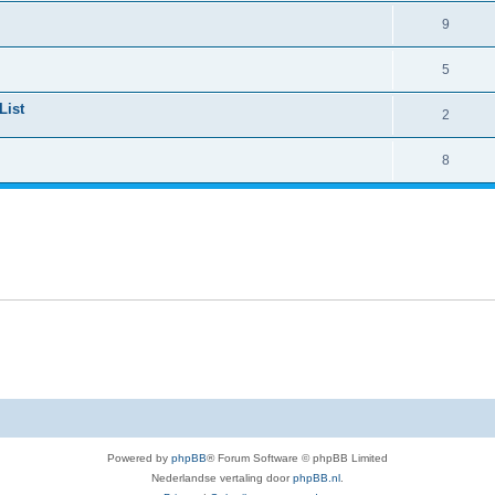
9
5
List
2
8
Powered by
phpBB
® Forum Software © phpBB Limited
Nederlandse vertaling door
phpBB.nl
.