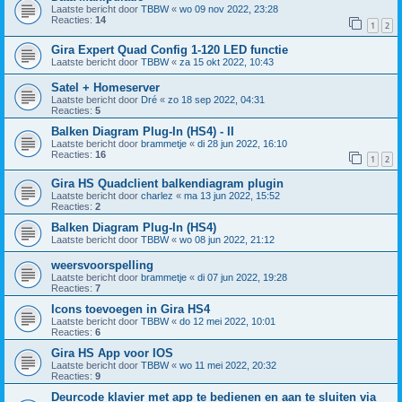
Laatste bericht door
TBBW
«
wo 09 nov 2022, 23:28
Reacties:
14
1
2
Gira Expert Quad Config 1-120 LED functie
Laatste bericht door
TBBW
«
za 15 okt 2022, 10:43
Satel + Homeserver
Laatste bericht door
Dré
«
zo 18 sep 2022, 04:31
Reacties:
5
Balken Diagram Plug-In (HS4) - II
Laatste bericht door
brammetje
«
di 28 jun 2022, 16:10
Reacties:
16
1
2
Gira HS Quadclient balkendiagram plugin
Laatste bericht door
charlez
«
ma 13 jun 2022, 15:52
Reacties:
2
Balken Diagram Plug-In (HS4)
Laatste bericht door
TBBW
«
wo 08 jun 2022, 21:12
weersvoorspelling
Laatste bericht door
brammetje
«
di 07 jun 2022, 19:28
Reacties:
7
Icons toevoegen in Gira HS4
Laatste bericht door
TBBW
«
do 12 mei 2022, 10:01
Reacties:
6
Gira HS App voor IOS
Laatste bericht door
TBBW
«
wo 11 mei 2022, 20:32
Reacties:
9
Deurcode klavier met app te bedienen en aan te sluiten via