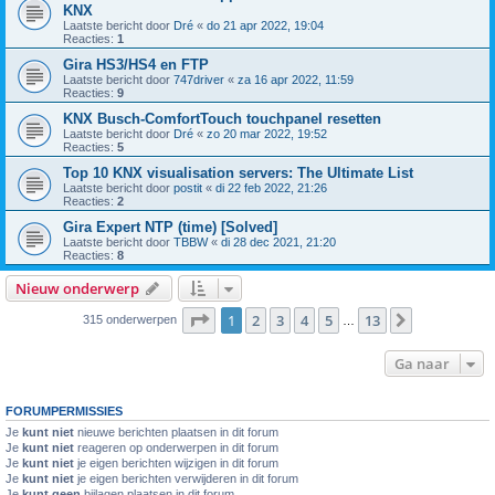
KNX
Laatste bericht door
Dré
«
do 21 apr 2022, 19:04
Reacties:
1
Gira HS3/HS4 en FTP
Laatste bericht door
747driver
«
za 16 apr 2022, 11:59
Reacties:
9
KNX Busch-ComfortTouch touchpanel resetten
Laatste bericht door
Dré
«
zo 20 mar 2022, 19:52
Reacties:
5
Top 10 KNX visualisation servers: The Ultimate List
Laatste bericht door
postit
«
di 22 feb 2022, 21:26
Reacties:
2
Gira Expert NTP (time) [Solved]
Laatste bericht door
TBBW
«
di 28 dec 2021, 21:20
Reacties:
8
Nieuw onderwerp
Pagina
1
van
13
1
2
3
4
5
13
Volgende
315 onderwerpen
…
Ga naar
FORUMPERMISSIES
Je
kunt niet
nieuwe berichten plaatsen in dit forum
Je
kunt niet
reageren op onderwerpen in dit forum
Je
kunt niet
je eigen berichten wijzigen in dit forum
Je
kunt niet
je eigen berichten verwijderen in dit forum
Je
kunt geen
bijlagen plaatsen in dit forum