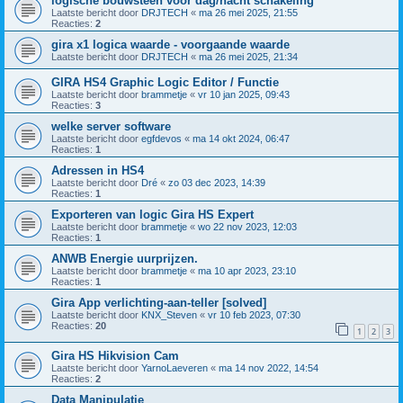
logische bouwsteen voor dag/nacht schakeling
Laatste bericht door
DRJTECH
«
ma 26 mei 2025, 21:55
Reacties:
2
gira x1 logica waarde - voorgaande waarde
Laatste bericht door
DRJTECH
«
ma 26 mei 2025, 21:34
GIRA HS4 Graphic Logic Editor / Functie
Laatste bericht door
brammetje
«
vr 10 jan 2025, 09:43
Reacties:
3
welke server software
Laatste bericht door
egfdevos
«
ma 14 okt 2024, 06:47
Reacties:
1
Adressen in HS4
Laatste bericht door
Dré
«
zo 03 dec 2023, 14:39
Reacties:
1
Exporteren van logic Gira HS Expert
Laatste bericht door
brammetje
«
wo 22 nov 2023, 12:03
Reacties:
1
ANWB Energie uurprijzen.
Laatste bericht door
brammetje
«
ma 10 apr 2023, 23:10
Reacties:
1
Gira App verlichting-aan-teller [solved]
Laatste bericht door
KNX_Steven
«
vr 10 feb 2023, 07:30
Reacties:
20
1
2
3
Gira HS Hikvision Cam
Laatste bericht door
YarnoLaeveren
«
ma 14 nov 2022, 14:54
Reacties:
2
Data Manipulatie