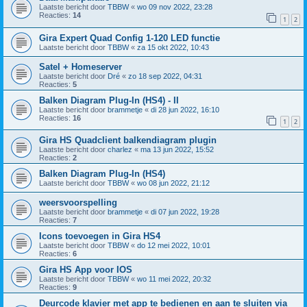
Laatste bericht door
TBBW
«
wo 09 nov 2022, 23:28
Reacties:
14
1
2
Gira Expert Quad Config 1-120 LED functie
Laatste bericht door
TBBW
«
za 15 okt 2022, 10:43
Satel + Homeserver
Laatste bericht door
Dré
«
zo 18 sep 2022, 04:31
Reacties:
5
Balken Diagram Plug-In (HS4) - II
Laatste bericht door
brammetje
«
di 28 jun 2022, 16:10
Reacties:
16
1
2
Gira HS Quadclient balkendiagram plugin
Laatste bericht door
charlez
«
ma 13 jun 2022, 15:52
Reacties:
2
Balken Diagram Plug-In (HS4)
Laatste bericht door
TBBW
«
wo 08 jun 2022, 21:12
weersvoorspelling
Laatste bericht door
brammetje
«
di 07 jun 2022, 19:28
Reacties:
7
Icons toevoegen in Gira HS4
Laatste bericht door
TBBW
«
do 12 mei 2022, 10:01
Reacties:
6
Gira HS App voor IOS
Laatste bericht door
TBBW
«
wo 11 mei 2022, 20:32
Reacties:
9
Deurcode klavier met app te bedienen en aan te sluiten via