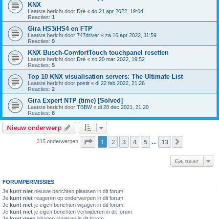
KNX
Laatste bericht door
Dré
«
do 21 apr 2022, 19:04
Reacties:
1
Gira HS3/HS4 en FTP
Laatste bericht door
747driver
«
za 16 apr 2022, 11:59
Reacties:
9
KNX Busch-ComfortTouch touchpanel resetten
Laatste bericht door
Dré
«
zo 20 mar 2022, 19:52
Reacties:
5
Top 10 KNX visualisation servers: The Ultimate List
Laatste bericht door
postit
«
di 22 feb 2022, 21:26
Reacties:
2
Gira Expert NTP (time) [Solved]
Laatste bericht door
TBBW
«
di 28 dec 2021, 21:20
Reacties:
8
Nieuw onderwerp
Pagina
1
van
13
1
2
3
4
5
13
Volgende
315 onderwerpen
…
Ga naar
FORUMPERMISSIES
Je
kunt niet
nieuwe berichten plaatsen in dit forum
Je
kunt niet
reageren op onderwerpen in dit forum
Je
kunt niet
je eigen berichten wijzigen in dit forum
Je
kunt niet
je eigen berichten verwijderen in dit forum
Je
kunt geen
bijlagen plaatsen in dit forum