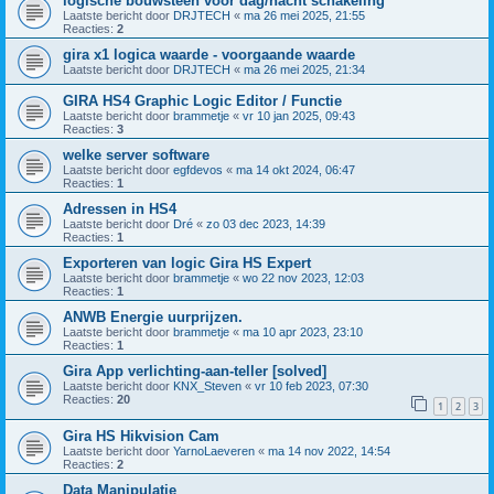
logische bouwsteen voor dag/nacht schakeling
Laatste bericht door
DRJTECH
«
ma 26 mei 2025, 21:55
Reacties:
2
gira x1 logica waarde - voorgaande waarde
Laatste bericht door
DRJTECH
«
ma 26 mei 2025, 21:34
GIRA HS4 Graphic Logic Editor / Functie
Laatste bericht door
brammetje
«
vr 10 jan 2025, 09:43
Reacties:
3
welke server software
Laatste bericht door
egfdevos
«
ma 14 okt 2024, 06:47
Reacties:
1
Adressen in HS4
Laatste bericht door
Dré
«
zo 03 dec 2023, 14:39
Reacties:
1
Exporteren van logic Gira HS Expert
Laatste bericht door
brammetje
«
wo 22 nov 2023, 12:03
Reacties:
1
ANWB Energie uurprijzen.
Laatste bericht door
brammetje
«
ma 10 apr 2023, 23:10
Reacties:
1
Gira App verlichting-aan-teller [solved]
Laatste bericht door
KNX_Steven
«
vr 10 feb 2023, 07:30
Reacties:
20
1
2
3
Gira HS Hikvision Cam
Laatste bericht door
YarnoLaeveren
«
ma 14 nov 2022, 14:54
Reacties:
2
Data Manipulatie