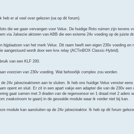
k heb er al veel over gelezen (oa op dit forum).
to die we gaan vervangen voor Velux. De huidige Roto ruimen zijn tevens v
eem via Jaloezie aktoren van ABB die een externe 24v voeding op de juiste dr
n bijplaatsen van het merk Velux. Dit raam heeft een eigen 230v voeding en 
die aangestuurd wordt door een knx relay (ACTinBOX Classic-Hybrid).
ebruik van een KLF 200.
aan voorzien van 230v voeding. Wat behoorlijk complex zou worden.
de 24v jaloezieaktoren aan te sluiten. Ik heb ons huidige Velux venster eens
opent en sluit. Er zit in een apart vakje een adapter die van de 230v een 
anning gaat samen met 3 draden van de regensensor en 1 draad met 2 aders 
t om zwakstroom te gaan) in de gesealde module waar ik verder niet bij kan.
deze module kan aansluiten op de 24v jaloezieaktor. Ik heb op dit forum geleze