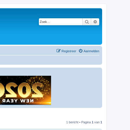
Zoek
Uitgebreid zoeken
Registreer
Aanmelden
1 bericht • Pagina
1
van
1