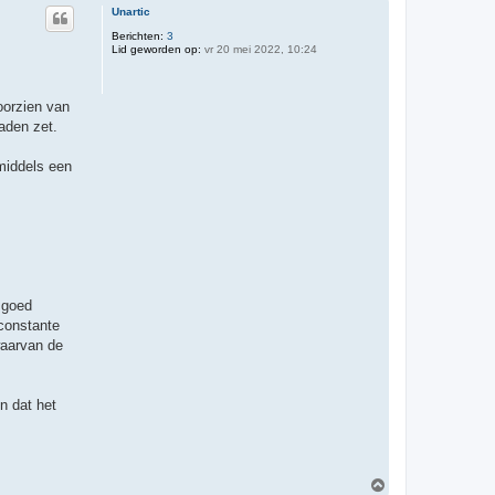
Unartic
Berichten:
3
Lid geworden op:
vr 20 mei 2022, 10:24
oorzien van
aden zet.
middels een
 goed
constante
waarvan de
n dat het
O