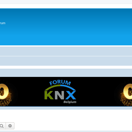
orum
Zoek
Uitgebreid zoeken