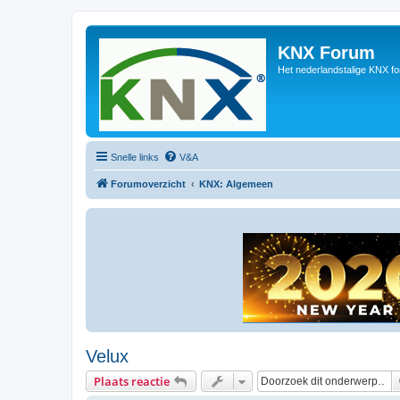
KNX Forum
Het nederlandstalige KNX f
Snelle links
V&A
Forumoverzicht
KNX: Algemeen
Velux
Plaats reactie