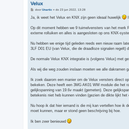
Velux
B
door
Unartic
»
do 23 jun 2022, 13:28
e
r
Ja, ik weet het Velux en KNX zijn geen ideaal huwelijk
I
i
c
h
Op dit moment hebben we 9 tuimelvensters van het merk Ro
t
externe rolluiken en alles is aangesloten op ons KNX-syst
Nu hebben we enige tijd geleden reeds een nieuw raam late
3LF D01 EU (van Velux, die de draadloze signalen regelt) 
De normale Velux KNX integratie is (volgens Velux) met g
Als wij die weg zouden inslaan moeten we alle dakramen g
Ik zoek daarom een manier om de Velux vensters direct op 
bekeken. Deze heeft een 3MG AK01 WW module die het raam 
gelijkspanning van 19.6v maakt (gemeten). Deze gelijksp
betekenis niet heb kunnen vinden (gezien de dikte lijkt he
Nu hoop ik dat hier iemand is die mij kan vertellen hoe ik 
moet kunnen, maar er stond geen beschrijving bij hoe.
Ik ben zeer benieuwd