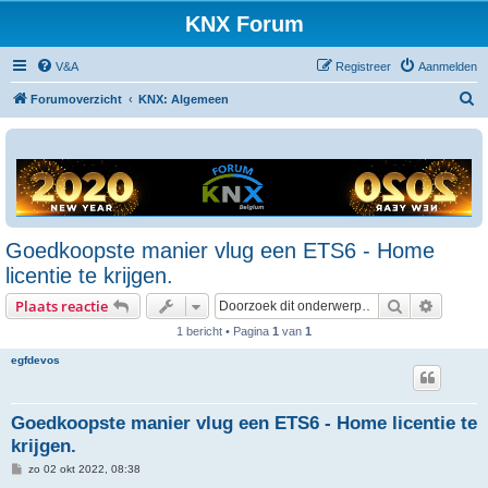
KNX Forum
V&A
Registreer
Aanmelden
Z
Forumoverzicht
KNX: Algemeen
o
e
k
Goedkoopste manier vlug een ETS6 - Home
licentie te krijgen.
Zoek
Uitgebr
Plaats reactie
1 bericht • Pagina
1
van
1
egfdevos
Goedkoopste manier vlug een ETS6 - Home licentie te
krijgen.
B
zo 02 okt 2022, 08:38
e