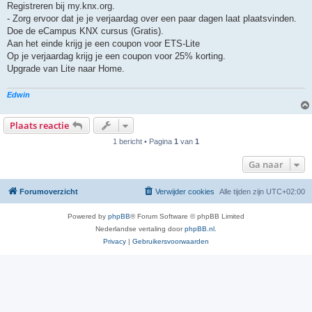
r
Registreren bij my.knx.org.
i
- Zorg ervoor dat je je verjaardag over een paar dagen laat plaatsvinden.
c
h
Doe de eCampus KNX cursus (Gratis).
t
Aan het einde krijg je een coupon voor ETS-Lite
Op je verjaardag krijg je een coupon voor 25% korting.
Upgrade van Lite naar Home.
Edwin
Plaats reactie
1 bericht • Pagina
1
van
1
Ga naar
Forumoverzicht
Verwijder cookies
Alle tijden zijn
UTC+02:00
Powered by
phpBB
® Forum Software © phpBB Limited
Nederlandse vertaling door
phpBB.nl
.
Privacy
|
Gebruikersvoorwaarden