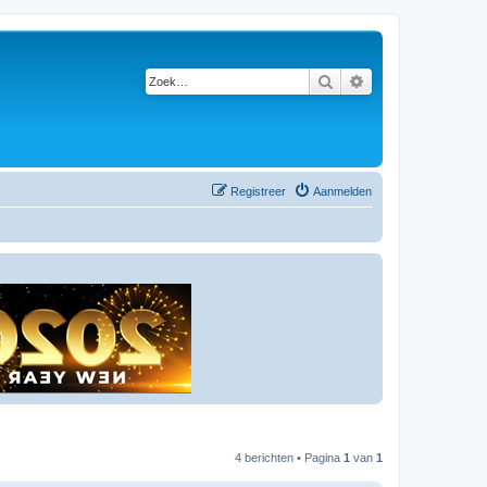
Zoek
Uitgebreid zoeken
Registreer
Aanmelden
4 berichten • Pagina
1
van
1