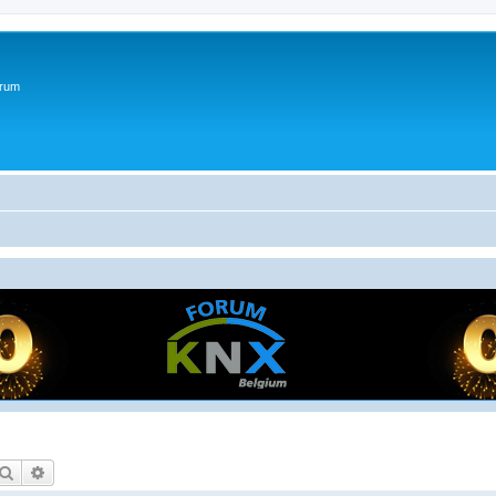
orum
Zoek
Uitgebreid zoeken