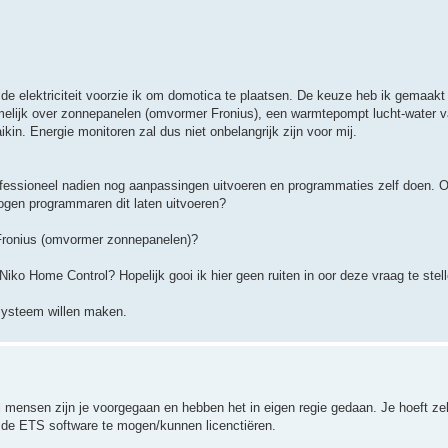
 de elektriciteit voorzie ik om domotica te plaatsen. De keuze heb ik gemaakt
melijk over zonnepanelen (omvormer Fronius), een warmtepompt lucht-water v
in. Energie monitoren zal dus niet onbelangrijk zijn voor mij.
ofessioneel nadien nog aanpassingen uitvoeren en programmaties zelf doen. 
ogen programmaren dit laten uitvoeren?
Fronius (omvormer zonnepanelen)?
o Home Control? Hopelijk gooi ik hier geen ruiten in oor deze vraag te stell
 systeem willen maken.
el mensen zijn je voorgegaan en hebben het in eigen regie gedaan. Je hoeft zel
 de ETS software te mogen/kunnen licenctiëren.