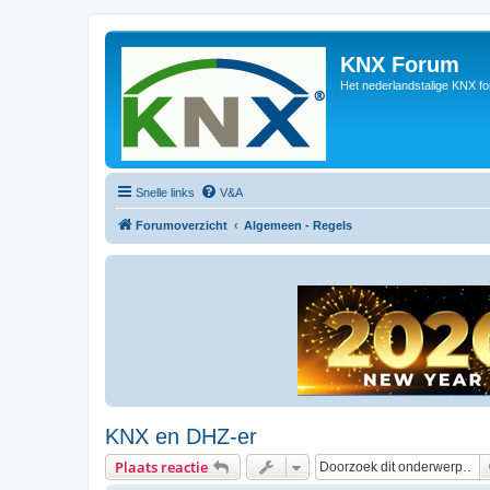
KNX Forum
Het nederlandstalige KNX f
Snelle links
V&A
Forumoverzicht
Algemeen - Regels
KNX en DHZ-er
Plaats reactie