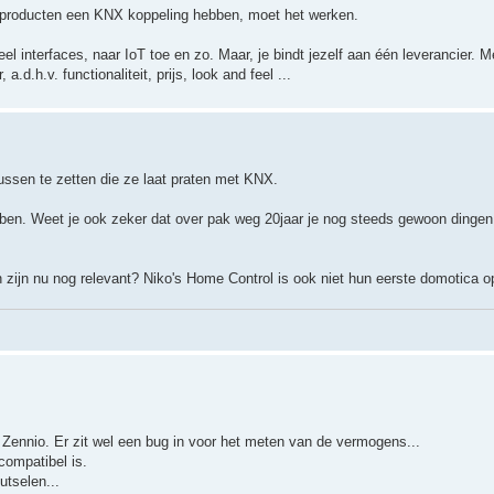
 de producten een KNX koppeling hebben, moet het werken.
eel interfaces, naar IoT toe en zo. Maar, je bindt jezelf aan één leverancier.
.d.h.v. functionaliteit, prijs, look and feel ...
tussen te zetten die ze laat praten met KNX.
ben. Weet je ook zeker dat over pak weg 20jaar je nog steeds gewoon dingen 
ijn nu nog relevant? Niko's Home Control is ook niet hun eerste domotica op
Zennio. Er zit wel een bug in voor het meten van de vermogens...
compatibel is.
utselen...