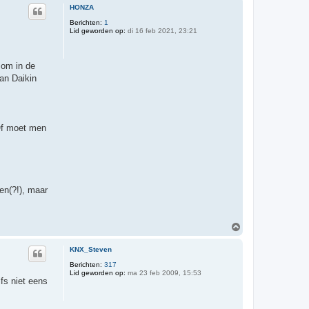
HONZA
Berichten:
1
Lid geworden op:
di 16 feb 2021, 23:21
 om in de
an Daikin
Of moet men
en(?!), maar
O
m
h
KNX_Steven
o
o
Berichten:
317
Lid geworden op:
ma 23 feb 2009, 15:53
g
fs niet eens