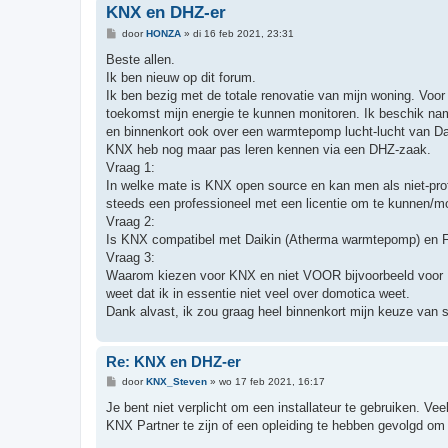
KNX en DHZ-er
B
door
HONZA
»
di 16 feb 2021, 23:31
e
r
Beste allen.
i
Ik ben nieuw op dit forum.
c
h
Ik ben bezig met de totale renovatie van mijn woning. Voor
t
toekomst mijn energie te kunnen monitoren. Ik beschik na
en binnenkort ook over een warmtepomp lucht-lucht van Daik
KNX heb nog maar pas leren kennen via een DHZ-zaak.
Vraag 1:
In welke mate is KNX open source en kan men als niet-pr
steeds een professioneel met een licentie om te kunnen/m
Vraag 2:
Is KNX compatibel met Daikin (Atherma warmtepomp) en 
Vraag 3:
Waarom kiezen voor KNX en niet VOOR bijvoorbeeld voor Nik
weet dat ik in essentie niet veel over domotica weet.
Dank alvast, ik zou graag heel binnenkort mijn keuze van
Re: KNX en DHZ-er
B
door
KNX_Steven
»
wo 17 feb 2021, 16:17
e
r
Je bent niet verplicht om een installateur te gebruiken. Ve
i
KNX Partner te zijn of een opleiding te hebben gevolgd om
c
h