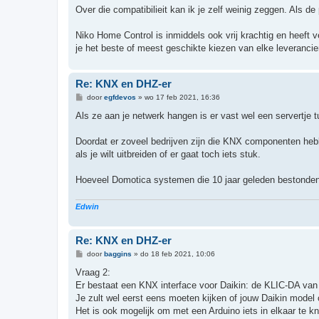
t
Over die compatibilieit kan ik je zelf weinig zeggen. Als
Niko Home Control is inmiddels ook vrij krachtig en heeft v
je het beste of meest geschikte kiezen van elke leverancier, a
Re: KNX en DHZ-er
B
door
egfdevos
»
wo 17 feb 2021, 16:36
e
r
Als ze aan je netwerk hangen is er vast wel een servertje 
i
c
h
Doordat er zoveel bedrijven zijn die KNX componenten heb
t
als je wilt uitbreiden of er gaat toch iets stuk.
Hoeveel Domotica systemen die 10 jaar geleden bestonden z
Edwin
Re: KNX en DHZ-er
B
door
baggins
»
do 18 feb 2021, 10:06
e
r
Vraag 2:
i
Er bestaat een KNX interface voor Daikin: de KLIC-DA van 
c
h
Je zult wel eerst eens moeten kijken of jouw Daikin model 
t
Het is ook mogelijk om met een Arduino iets in elkaar te kn