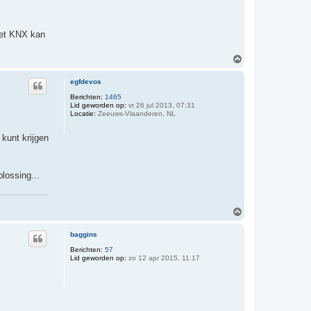
 Met KNX kan
O
m
h
egfdevos
o
o
Berichten:
1465
Lid geworden op:
vr 26 jul 2013, 07:31
g
Locatie:
Zeeuws-Vlaanderen, NL
kunt krijgen
lossing...
O
m
h
baggins
o
o
Berichten:
57
Lid geworden op:
zo 12 apr 2015, 11:17
g