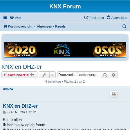
KNX Forum
V&A
Registreer
Aanmelden
Z
Forumoverzicht
Algemeen - Regels
o
e
k
KNX en DHZ-er
Zoek
Uitgebr
Plaats reactie
4 berichten • Pagina
1
van
1
HONZA
KNX en DHZ-er
B
di 16 feb 2021, 23:31
e
r
Beste allen.
i
Ik ben nieuw op dit forum.
c
h