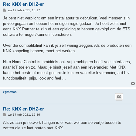
Re: KNX en DHZ-er
B
wo 17 feb 2021, 16:17
e
r
Je bent niet verplicht om een installateur te gebruiken. Veel mensen zijn
i
je voorgegaan en hebben het in eigen regie gedaan. Je hoeft zelfs niet
c
h
eens KNX Partner te zijn of een opleiding te hebben gevolgd om de ETS
t
software te mogen/kunnen licenctiëren.
Over die compatibilieit kan ik je zelf weinig zeggen. Als de producten een
KNX koppeling hebben, moet het werken.
Niko Home Control is inmiddels ook vrij krachtig en heeft veel interfaces,
naar IoT toe en zo. Maar, je bindt jezelf aan één leverancier. Met KNX
kan je het beste of meest geschikte kiezen van elke leverancier, a.d.h.v.
functionaliteit, prijs, look and feel ...
egfdevos
Re: KNX en DHZ-er
B
wo 17 feb 2021, 16:36
e
r
Als ze aan je netwerk hangen is er vast wel een servertje tussen te
i
zetten die ze laat praten met KNX.
c
h