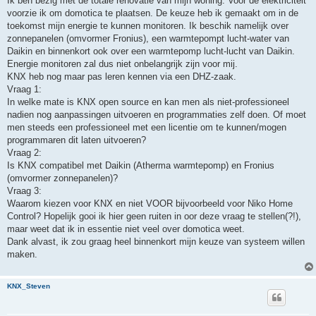
Ik ben bezig met de totale renovatie van mijn woning. Voor de elektriciteit
t
voorzie ik om domotica te plaatsen. De keuze heb ik gemaakt om in de
toekomst mijn energie te kunnen monitoren. Ik beschik namelijk over
zonnepanelen (omvormer Fronius), een warmtepompt lucht-water van
Daikin en binnenkort ook over een warmtepomp lucht-lucht van Daikin.
Energie monitoren zal dus niet onbelangrijk zijn voor mij.
KNX heb nog maar pas leren kennen via een DHZ-zaak.
Vraag 1:
In welke mate is KNX open source en kan men als niet-professioneel
nadien nog aanpassingen uitvoeren en programmaties zelf doen. Of moet
men steeds een professioneel met een licentie om te kunnen/mogen
programmaren dit laten uitvoeren?
Vraag 2:
Is KNX compatibel met Daikin (Atherma warmtepomp) en Fronius
(omvormer zonnepanelen)?
Vraag 3:
Waarom kiezen voor KNX en niet VOOR bijvoorbeeld voor Niko Home
Control? Hopelijk gooi ik hier geen ruiten in oor deze vraag te stellen(?!),
maar weet dat ik in essentie niet veel over domotica weet.
Dank alvast, ik zou graag heel binnenkort mijn keuze van systeem willen
maken.
KNX_Steven