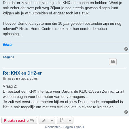
t
Doordat er zoveel bedrijven zijn die KNX componenten hebben. Weet je
ook zeker dat over pak weg 20jaar je nog steeds gewoon dingen kunt
krijgen als je wilt uitbreiden of er gaat toch iets stuk.
Hoeveel Domotica systemen die 10 jaar geleden bestonden zijn nu nog
relevant? Niko's Home Control is ook niet hun eerste domotica
oplossing...
Edwin
baggins
Re: KNX en DHZ-er
B
do 18 feb 2021, 10:06
e
r
Vraag 2:
i
Er bestaat een KNX interface voor Daikin: de KLIC-DA van Zennio. Er zit
c
h
wel een bug in voor het meten van de vermogens...
t
Je zult wel eerst eens moeten kijken of jouw Daikin model compatibel is.
Het is ook mogelijk om met een Arduino iets in elkaar te knutselen...
Plaats reactie
4 berichten • Pagina
1
van
1