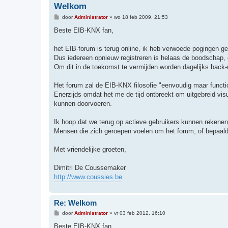
Welkom
B
door
Administrator
»
wo 18 feb 2009, 21:53
e
r
Beste EIB-KNX fan,
i
c
h
het EIB-forum is terug online, ik heb verwoede pogingen ge
t
Dus iedereen opnieuw registreren is helaas de boodschap, e
Om dit in de toekomst te vermijden worden dagelijks back
Het forum zal de EIB-KNX filosofie "eenvoudig maar functi
Enerzijds omdat het me de tijd ontbreekt om uitgebreid vis
kunnen doorvoeren.
Ik hoop dat we terug op actieve gebruikers kunnen rekenen
Mensen die zich geroepen voelen om het forum, of bepaald
Met vriendelijke groeten,
Dimitri De Coussemaker
http://www.coussies.be
Re: Welkom
B
door
Administrator
»
vr 03 feb 2012, 16:10
e
r
Beste EIB-KNX fan,