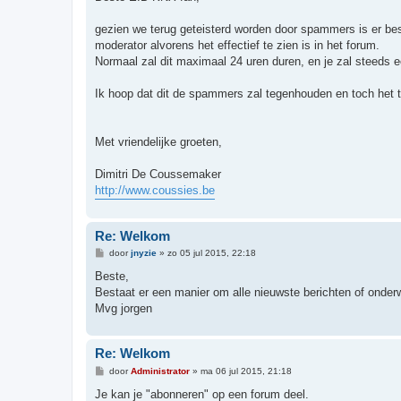
i
c
h
gezien we terug geteisterd worden door spammers is er bes
t
moderator alvorens het effectief te zien is in het forum.
Normaal zal dit maximaal 24 uren duren, en je zal steeds ee
Ik hoop dat dit de spammers zal tegenhouden en toch het to
Met vriendelijke groeten,
Dimitri De Coussemaker
http://www.coussies.be
Re: Welkom
B
door
jnyzie
»
zo 05 jul 2015, 22:18
e
r
Beste,
i
Bestaat er een manier om alle nieuwste berichten of onderw
c
h
Mvg jorgen
t
Re: Welkom
B
door
Administrator
»
ma 06 jul 2015, 21:18
e
r
Je kan je "abonneren" op een forum deel.