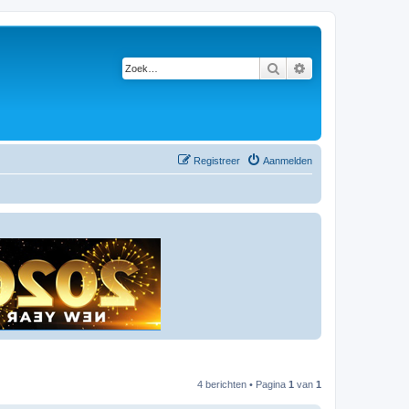
Zoek
Uitgebreid zoeken
Registreer
Aanmelden
4 berichten • Pagina
1
van
1