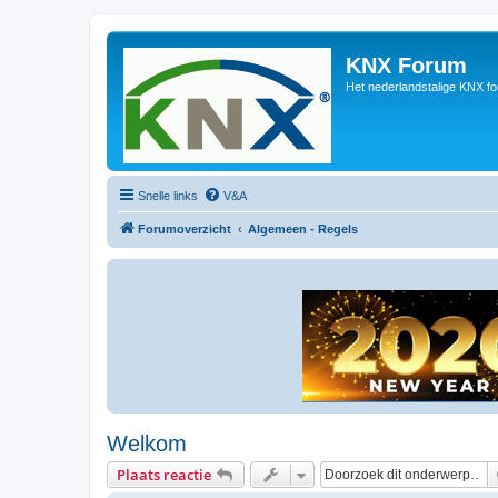
KNX Forum
Het nederlandstalige KNX f
Snelle links
V&A
Forumoverzicht
Algemeen - Regels
Welkom
Plaats reactie