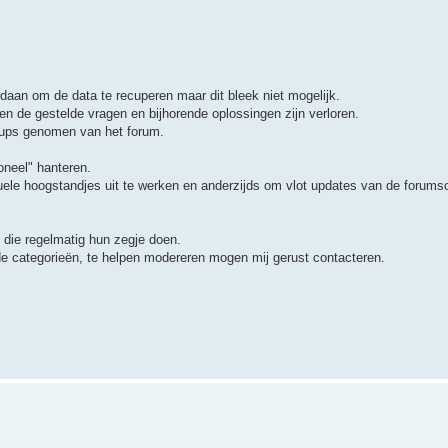
daan om de data te recuperen maar dit bleek niet mogelijk.
n de gestelde vragen en bijhorende oplossingen zijn verloren.
-ups genomen van het forum.
oneel" hanteren.
uele hoogstandjes uit te werken en anderzijds om vlot updates van de forumso
 die regelmatig hun zegje doen.
e categorieën, te helpen modereren mogen mij gerust contacteren.