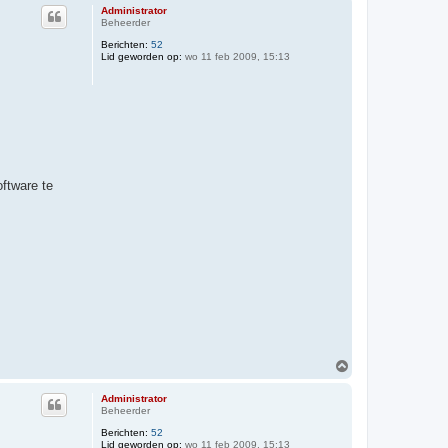
Administrator
Beheerder
Berichten:
52
Lid geworden op:
wo 11 feb 2009, 15:13
ftware te
O
m
h
Administrator
o
Beheerder
o
Berichten:
52
g
Lid geworden op:
wo 11 feb 2009, 15:13