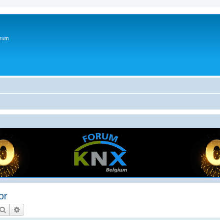
orum
or
Zoek
Uitgebreid zoeken