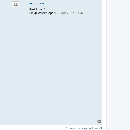
merijnvaw
Berichten:
2
Lid geworden op:
di 22 mar 2022, 21:37
O
m
1 bericht • Pagina
1
van
1
h