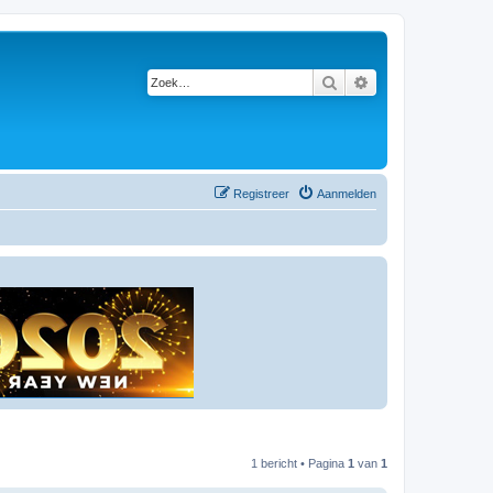
Zoek
Uitgebreid zoeken
Registreer
Aanmelden
1 bericht • Pagina
1
van
1