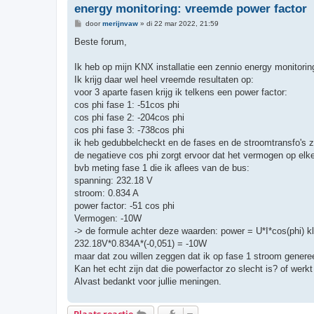
energy monitoring: vreemde power factor
B
door
merijnvaw
»
di 22 mar 2022, 21:59
e
r
Beste forum,
i
c
h
Ik heb op mijn KNX installatie een zennio energy monitoring
t
Ik krijg daar wel heel vreemde resultaten op:
voor 3 aparte fasen krijg ik telkens een power factor:
cos phi fase 1: -51cos phi
cos phi fase 2: -204cos phi
cos phi fase 3: -738cos phi
ik heb gedubbelcheckt en de fases en de stroomtransfo's zi
de negatieve cos phi zorgt ervoor dat het vermogen op elke
bvb meting fase 1 die ik aflees van de bus:
spanning: 232.18 V
stroom: 0.834 A
power factor: -51 cos phi
Vermogen: -10W
-> de formule achter deze waarden: power = U*I*cos(phi) kl
232.18V*0.834A*(-0,051) = -10W
maar dat zou willen zeggen dat ik op fase 1 stroom generee
Kan het echt zijn dat die powerfactor zo slecht is? of werkt
Alvast bedankt voor jullie meningen.