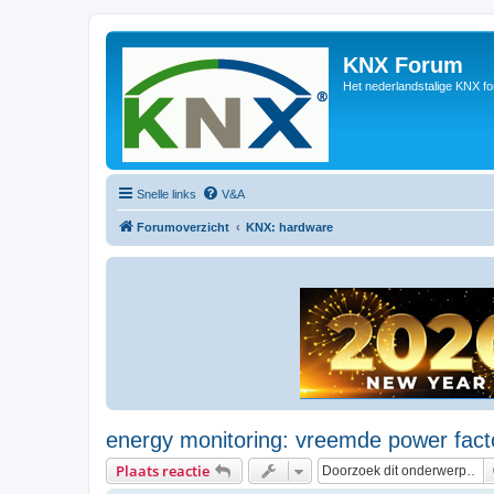
KNX Forum
Het nederlandstalige KNX f
Snelle links
V&A
Forumoverzicht
KNX: hardware
energy monitoring: vreemde power fact
Plaats reactie