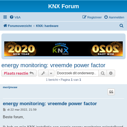
KNX Forum
V&A
Registreer
Aanmelden
Z
Forumoverzicht
KNX: hardware
o
e
k
energy monitoring: vreemde power factor
Zoek
Uitgebr
Plaats reactie
1 bericht • Pagina
1
van
1
merijnvaw
energy monitoring: vreemde power factor
B
di 22 mar 2022, 21:59
e
r
Beste forum,
i
c
h