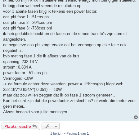
Ik heb op mijn KNX installatie een zennio energy monitoring geïnstalleerd.
t
Ik krijg daar wel heel vreemde resultaten op:
voor 3 aparte fasen krijg ik telkens een power factor:
cos phi fase 1: -51cos phi
cos phi fase 2: -204cos phi
cos phi fase 3: -738cos phi
ik heb gedubbelcheckt en de fases en de stroomtransfo's zijn correct
aangesloten.
de negatieve cos phi zorgt ervoor dat het vermogen op elke fase ook
negatief is:
bvb meting fase 1 die ik aflees van de bus:
spanning: 232.18 V
stroom: 0.834 A
power factor: -51 cos phi
Vermogen: -10W
-> de formule achter deze waarden: power = U*I*cos(phi) klopt wel:
232.18V*0.834A*(-0,051) = -10W
maar dat zou willen zeggen dat ik op fase 1 stroom genereer...
Kan het echt zijn dat die powerfactor zo slecht is? of werkt die meter voor
geen meter...
Alvast bedankt voor jullie meningen.
Plaats reactie
1 bericht • Pagina
1
van
1