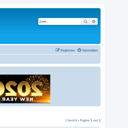
Zoek
Uitgebreid zoeken
Registreer
Aanmelden
1 bericht • Pagina
1
van
1