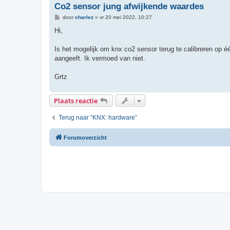
Co2 sensor jung afwijkende waardes
B
door
charlez
»
vr 20 mei 2022, 10:27
e
r
Hi,
i
c
h
Is het mogelijk om knx co2 sensor terug te calibreren op é
t
aangeeft. Ik vermoed van niet.
Grtz
Plaats reactie
Terug naar “KNX: hardware”
Forumoverzicht