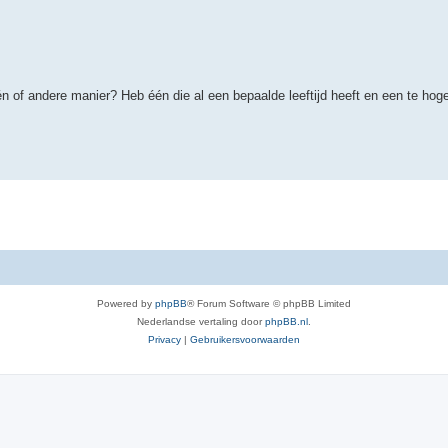
én of andere manier? Heb één die al een bepaalde leeftijd heeft en een te ho
Powered by
phpBB
® Forum Software © phpBB Limited
Nederlandse vertaling door
phpBB.nl
.
Privacy
|
Gebruikersvoorwaarden