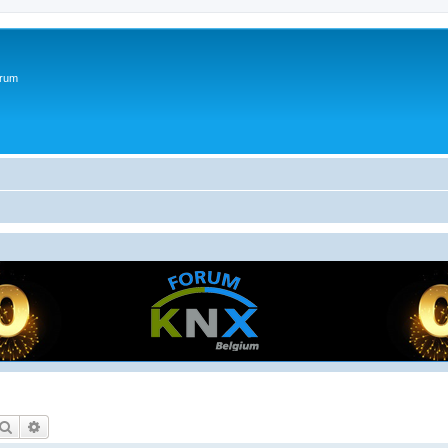
orum
Zoek
Uitgebreid zoeken