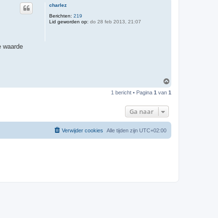
charlez
Berichten:
219
Lid geworden op:
do 28 feb 2013, 21:07
ge waarde
O
m
1 bericht • Pagina
1
van
1
h
o
o
Ga naar
g
Verwijder cookies
Alle tijden zijn
UTC+02:00