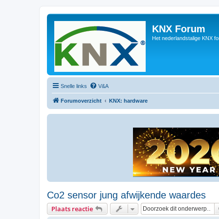
KNX Forum
Het nederlandstalige KNX f
Snelle links
V&A
Forumoverzicht
KNX: hardware
Co2 sensor jung afwijkende waardes
Plaats reactie