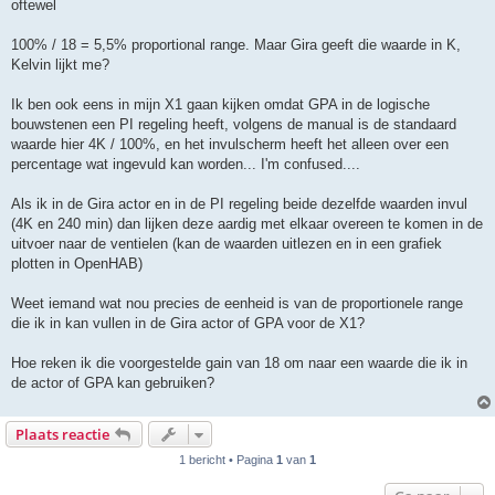
oftewel
100% / 18 = 5,5% proportional range. Maar Gira geeft die waarde in K,
Kelvin lijkt me?
Ik ben ook eens in mijn X1 gaan kijken omdat GPA in de logische
bouwstenen een PI regeling heeft, volgens de manual is de standaard
waarde hier 4K / 100%, en het invulscherm heeft het alleen over een
percentage wat ingevuld kan worden... I'm confused....
Als ik in de Gira actor en in de PI regeling beide dezelfde waarden invul
(4K en 240 min) dan lijken deze aardig met elkaar overeen te komen in de
uitvoer naar de ventielen (kan de waarden uitlezen en in een grafiek
plotten in OpenHAB)
Weet iemand wat nou precies de eenheid is van de proportionele range
die ik in kan vullen in de Gira actor of GPA voor de X1?
Hoe reken ik die voorgestelde gain van 18 om naar een waarde die ik in
de actor of GPA kan gebruiken?
Plaats reactie
1 bericht • Pagina
1
van
1