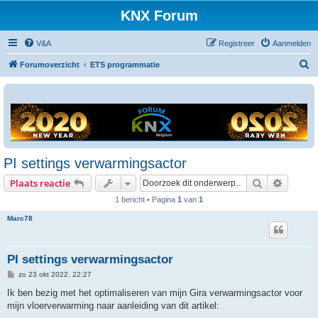
KNX Forum
V&A
Registreer
Aanmelden
Z
Forumoverzicht
ETS programmatie
o
e
k
PI settings verwarmingsactor
Zoek
Uitgebr
Plaats reactie
1 bericht • Pagina
1
van
1
Marc78
PI settings verwarmingsactor
B
zo 23 okt 2022, 22:27
e
r
Ik ben bezig met het optimaliseren van mijn Gira verwarmingsactor voor
i
mijn vloerverwarming naar aanleiding van dit artikel:
c
h