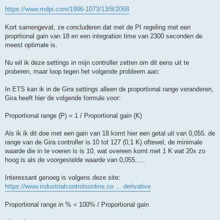
t
https://www.mdpi.com/1996-1073/13/8/2068
Kort samengevat, ze concluderen dat met de PI regeling met een
proprtional gain van 18 en een integration time van 2300 seconden de
meest optimale is.
Nu wil ik deze settings in mijn controller zetten om dit eens uit te
proberen, maar loop tegen het volgende probleem aan:
In ETS kan ik in de Gira settings alleen de proportional range veranderen,
Gira heeft hier de volgende formule voor:
Proportional range (P) = 1 / Proportional gain (K)
Als ik ik dit doe met een gain van 18 komt hier een getal uit van 0,055. de
range van de Gira controller is 10 tot 127 (0,1 K) oftewel, de minimale
waarde die in te voeren is is 10, wat overeen komt met 1 K wat 20x zo
hoog is als de voorgestelde waarde van 0,055.....
Interessant genoeg is volgens deze site:
https://www.industrialcontrolsonline.co ... derivative
Proportional range in % = 100% / Proportional gain