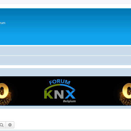
orum
Zoek
Uitgebreid zoeken