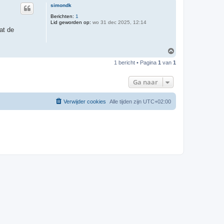
simondk
Berichten:
1
Lid geworden op:
wo 31 dec 2025, 12:14
at de
O
m
1 bericht • Pagina
1
van
1
h
o
o
Ga naar
g
Verwijder cookies
Alle tijden zijn
UTC+02:00