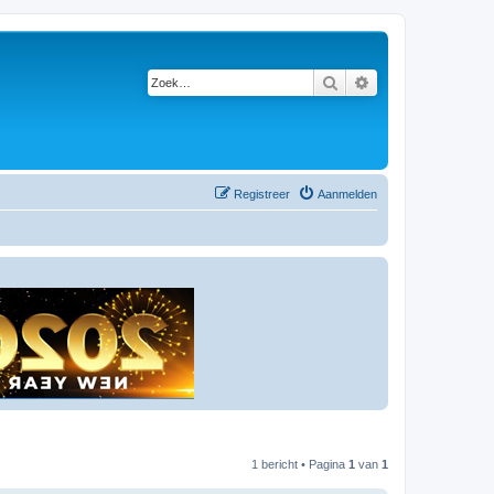
Zoek
Uitgebreid zoeken
Registreer
Aanmelden
1 bericht • Pagina
1
van
1