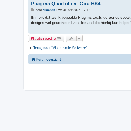
Plug ins Quad client Gira HS4
B
door
simondk
»
wo 31 dec 2025, 12:17
e
r
Ik merk dat als ik bepaalde Plug ins zoals de Sonos speake
i
designs wel geactiveerd zijn. Iemand die hierbij kan helpen
c
h
t
Plaats reactie
Terug naar “Visualisatie Software”
Forumoverzicht