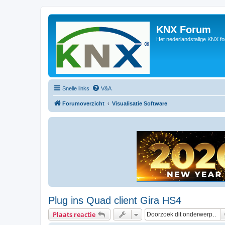
KNX Forum
Het nederlandstalige KNX f
Snelle links
V&A
Forumoverzicht
Visualisatie Software
Plug ins Quad client Gira HS4
Plaats reactie