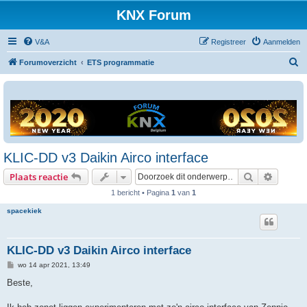
KNX Forum
V&A
Registreer
Aanmelden
Z
Forumoverzicht
ETS programmatie
o
e
k
KLIC-DD v3 Daikin Airco interface
Zoek
Uitgebr
Plaats reactie
1 bericht • Pagina
1
van
1
spacekiek
KLIC-DD v3 Daikin Airco interface
B
wo 14 apr 2021, 13:49
e
r
Beste,
i
c
h