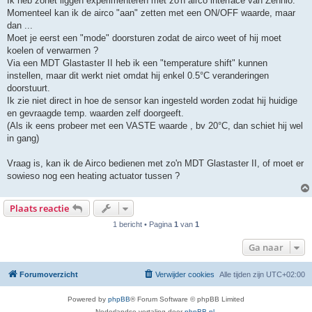
Ik heb zonet liggen experimenteren met zo'n airco interface van Zennio.
t
Momenteel kan ik de airco "aan" zetten met een ON/OFF waarde, maar
dan ...
Moet je eerst een "mode" doorsturen zodat de airco weet of hij moet
koelen of verwarmen ?
Via een MDT Glastaster II heb ik een "temperature shift" kunnen
instellen, maar dit werkt niet omdat hij enkel 0.5°C veranderingen
doorstuurt.
Ik zie niet direct in hoe de sensor kan ingesteld worden zodat hij huidige
en gevraagde temp. waarden zelf doorgeeft.
(Als ik eens probeer met een VASTE waarde , bv 20°C, dan schiet hij wel
in gang)
Vraag is, kan ik de Airco bedienen met zo'n MDT Glastaster II, of moet er
sowieso nog een heating actuator tussen ?
Plaats reactie
1 bericht • Pagina
1
van
1
Ga naar
Forumoverzicht
Verwijder cookies
Alle tijden zijn
UTC+02:00
Powered by
phpBB
® Forum Software © phpBB Limited
Nederlandse vertaling door
phpBB.nl
.