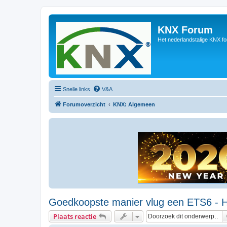
KNX Forum
Het nederlandstalige KNX f
Snelle links
V&A
Forumoverzicht
KNX: Algemeen
Goedkoopste manier vlug een ETS6 - Hom
Plaats reactie