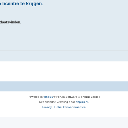
icentie te krijgen.
plaatsvinden.
Powered by
phpBB
® Forum Software © phpBB Limited
Nederlandse vertaling door
phpBB.nl
.
Privacy
|
Gebruikersvoorwaarden