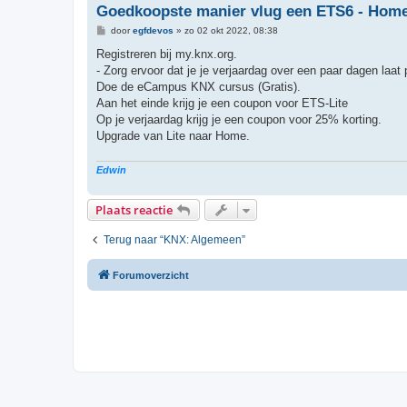
Goedkoopste manier vlug een ETS6 - Home l
B
door
egfdevos
»
zo 02 okt 2022, 08:38
e
r
Registreren bij my.knx.org.
i
- Zorg ervoor dat je je verjaardag over een paar dagen laat 
c
h
Doe de eCampus KNX cursus (Gratis).
t
Aan het einde krijg je een coupon voor ETS-Lite
Op je verjaardag krijg je een coupon voor 25% korting.
Upgrade van Lite naar Home.
Edwin
Plaats reactie
Terug naar “KNX: Algemeen”
Forumoverzicht