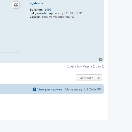
egfdevos
Berichten:
1465
Lid geworden op:
vr 26 jul 2013, 07:31
Locatie:
Zeeuws-Vlaanderen, NL
O
m
1 bericht • Pagina
1
van
1
h
o
o
Ga naar
g
Verwijder cookies
Alle tijden zijn
UTC+02:00