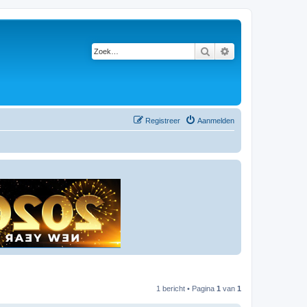
Zoek
Uitgebreid zoeken
Registreer
Aanmelden
1 bericht • Pagina
1
van
1